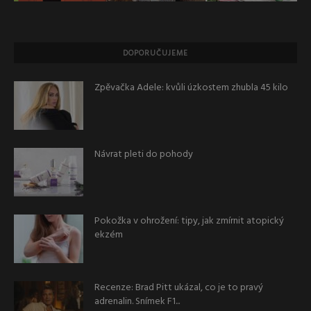
DOPORUČUJEME
Zpěvačka Adele: kvůli úzkostem zhubla 45 kilo
Návrat pleti do pohody
Pokožka v ohrožení: tipy, jak zmírnit atopický
ekzém
Recenze: Brad Pitt ukázal, co je to pravý
adrenalin. Snímek F1...