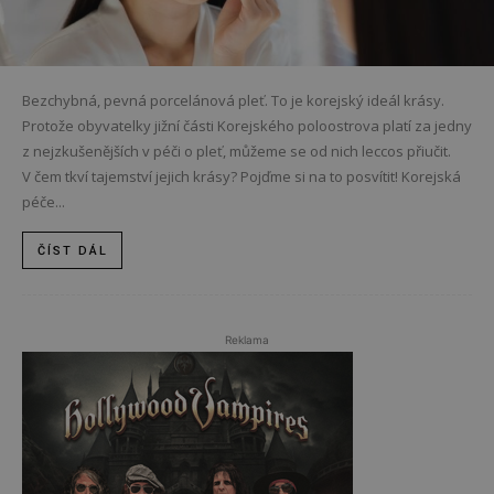
Bezchybná, pevná porcelánová pleť. To je korejský ideál krásy.
Protože obyvatelky jižní části Korejského poloostrova platí za jedny
z nejzkušenějších v péči o pleť, můžeme se od nich leccos přiučit.
V čem tkví tajemství jejich krásy? Pojďme si na to posvítit! Korejská
péče...
ČÍST DÁL
Reklama