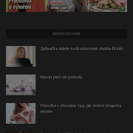
DOPORUČUJEME
Zpěvačka Adele: kvůli úzkostem zhubla 45 kilo
Návrat pleti do pohody
Pokožka v ohrožení: tipy, jak zmírnit atopický
ekzém