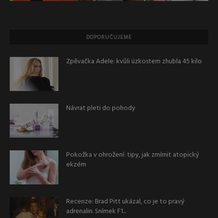
DOPORUČUJEME
Zpěvačka Adele: kvůli úzkostem zhubla 45 kilo
Návrat pleti do pohody
Pokožka v ohrožení: tipy, jak zmírnit atopický
ekzém
Recenze: Brad Pitt ukázal, co je to pravý
adrenalin. Snímek F1...