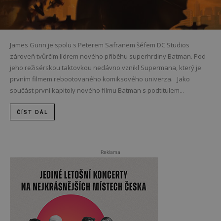
James Gunn je spolu s Peterem Safranem šéfem DC Studios
zároveň tvůrčím lídrem nového příběhu superhrdiny Batman. Pod
jeho režisérskou taktovkou nedávno vznikl Supermana, který je
prvním filmem rebootovaného komiksového univerza. Jako
součást první kapitoly nového filmu Batman s podtitulem...
ČÍST DÁL
Reklama