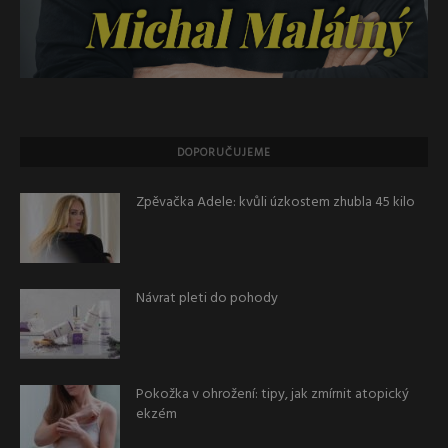
DOPORUČUJEME
Zpěvačka Adele: kvůli úzkostem zhubla 45 kilo
Návrat pleti do pohody
Pokožka v ohrožení: tipy, jak zmírnit atopický
ekzém