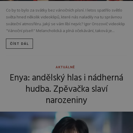
Co by to bylo za svátky bez vánočních písní. I letos spatřilo světlo
světa hned několik videoklipů, které nás naladily na tu správnou
sváteční atmosféru. Jaký se vám líbí nejvíc? Igor Orozovič videoklip
"Vánoční píseň" Melancholická a plná očekávání, taková je...
ČÍST DÁL
AKTUÁLNĚ
Enya: andělský hlas i nádherná
hudba. Zpěvačka slaví
narozeniny