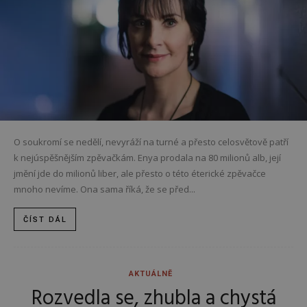
O soukromí se nedělí, nevyráží na turné a přesto celosvětově patří
k nejúspěšnějším zpěvačkám. Enya prodala na 80 milionů alb, její
jmění jde do milionů liber, ale přesto o této éterické zpěvačce
mnoho nevíme. Ona sama říká, že se před...
ČÍST DÁL
AKTUÁLNĚ
Rozvedla se, zhubla a chystá