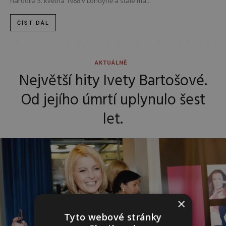
narodila 5. května 1988 v Londýně a stále má...
ČÍST DÁL
AKTUÁLNĚ
Největší hity Ivety Bartošové.
Od jejího úmrtí uplynulo šest
let.
×
Tyto webové stránky