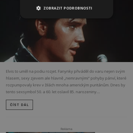
ZOBRAZIT PODROBNOSTI
Elvis to uměl na podiu rozjet. Fanynky přiváděl do varu nejen svým
hlasem, sexy zjevem ale hlavně „nemravnými“ pohyby pánví, které
rozpumpovaly krev v žilách mnoha americkým puritánům. Dnes by
tento sexsymbol 50. a 60. let oslavil 85. narozeniny....
ČÍST DÁL
Reklama