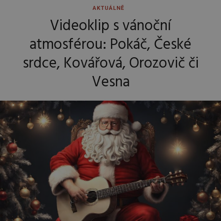
AKTUÁLNĚ
Videoklip s vánoční
atmosférou: Pokáč, České
srdce, Kovářová, Orozovič či
Vesna