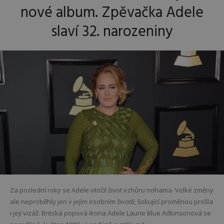
nové album. Zpěvačka Adele
slaví 32. narozeniny
Za poslední roky se Adele otočil život vzhůru nohama. Velké změny
ale neproběhly jen v jejím osobním životě, šokující proměnou prošla
i její vizáž. Britská popová ikona Adele Laurie Blue Adkinsonová se