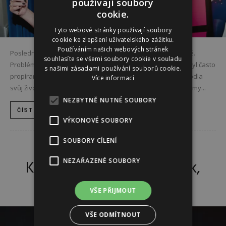
používají soubory
cookie.
Tyto webové stránky používají soubory
cookie ke zlepšení uživatelského zážitku.
Používáním našich webových stránek
Poslední roky zpěvačky Ivety Bartošové nebyly příliš šťastné.
souhlasíte se všemi soubory cookie v souladu
Problémy utápěla v alkoholu a její turbulentní osobní život byl často
s našimi zásadami používání souborů cookie.
propíraný v bulváru. Nešťastná zpěvačka se nakonec rozhodla
Více informací
svůj život dobrovolně ukončit. Stalo se tak 29. dubna 2014 a my...
NEZBYTNĚ NUTNÉ SOUBORY
ČÍST DÁL
VÝKONOVÉ SOUBORY
SOUBORY CÍLENÍ
AKTUÁLNĚ
Král Rock ‚n‘ Rollu: blonďák,
NEZAŘAZENÉ SOUBORY
který miloval svou matku
VŠE PŘIJMOUT
VŠE ODMÍTNOUT