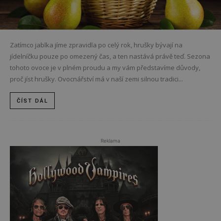
Zatímco jablka jíme zpravidla po celý rok, hrušky bývají na
jídelníčku pouze po omezený čas, a ten nastává právě teď. Sezona
tohoto ovoce je v plném proudu a my vám představíme důvody,
proč jíst hrušky. Ovocnářství má v naší zemi silnou tradici...
ČÍST DÁL
Reklama