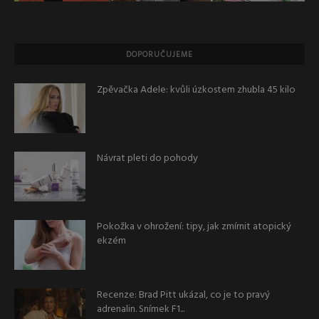
DOPORUČUJEME
Zpěvačka Adele: kvůli úzkostem zhubla 45 kilo
Návrat pleti do pohody
Pokožka v ohrožení: tipy, jak zmírnit atopický
ekzém
Recenze: Brad Pitt ukázal, co je to pravý
adrenalin. Snímek F1...