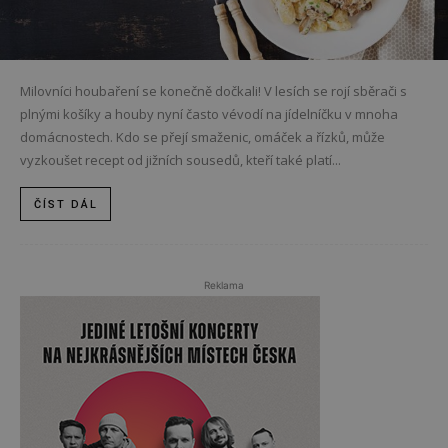
Milovníci houbaření se konečně dočkali! V lesích se rojí sběrači s
plnými košíky a houby nyní často vévodí na jídelníčku v mnoha
domácnostech. Kdo se přejí smaženic, omáček a řízků, může
vyzkoušet recept od jižních sousedů, kteří také platí...
ČÍST DÁL
Reklama