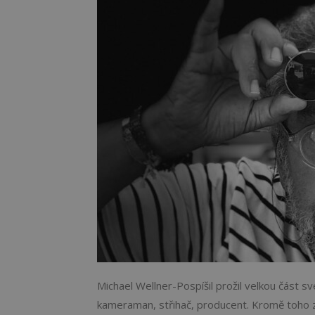
Michael Wellner-Pospíšil prožil velkou část své
kameraman, střihač, producent. Kromě toho za