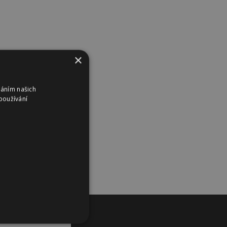
×
váním našich
používání