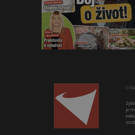
O N
Zjiš
je m
exkl
osob