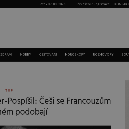
Pátek 07. 08. 2026
Přihlášení / Registrace
KONTAK
Reklama
 ZDRAVÍ
HOBBY
CESTOVÁNÍ
HOROSKOPY
ROZHOVORY
SOU
TOP
r-Pospíšil: Češi se Francouzům
hém podobají