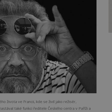
ho života ve Francii, kde se živil jako režisér,
stával také funkci ředitele Českého centra v Paříži a