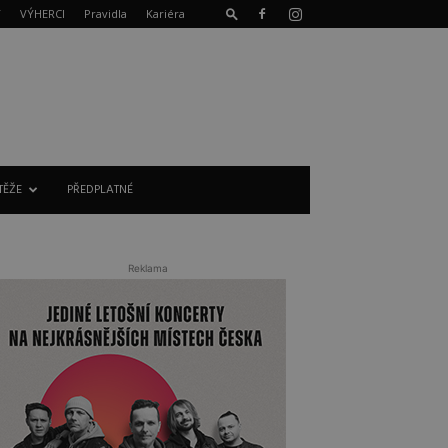
T
VÝHERCI
Pravidla
Kariéra
TĚŽE
PŘEDPLATNÉ
Reklama