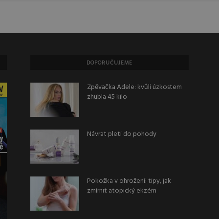
DOPORUČUJEME
Zpěvačka Adele: kvůli úzkostem
zhubla 45 kilo
Návrat pleti do pohody
Pokožka v ohrožení: tipy, jak
zmírnit atopický ekzém