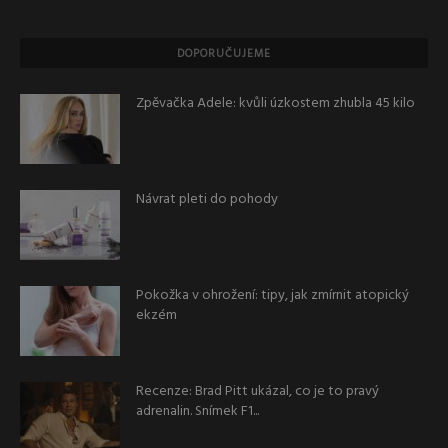
DOPORUČUJEME
Zpěvačka Adele: kvůli úzkostem zhubla 45 kilo
Návrat pleti do pohody
Pokožka v ohrožení: tipy, jak zmírnit atopický
ekzém
Recenze: Brad Pitt ukázal, co je to pravý
adrenalin. Snímek F1...