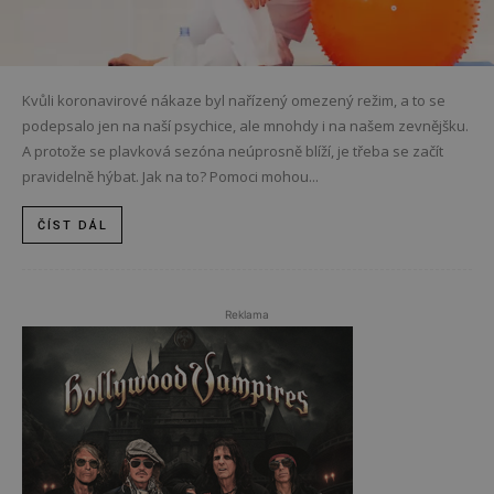
Kvůli koronavirové nákaze byl nařízený omezený režim, a to se
podepsalo jen na naší psychice, ale mnohdy i na našem zevnějšku.
A protože se plavková sezóna neúprosně blíží, je třeba se začít
pravidelně hýbat. Jak na to? Pomoci mohou...
ČÍST DÁL
Reklama