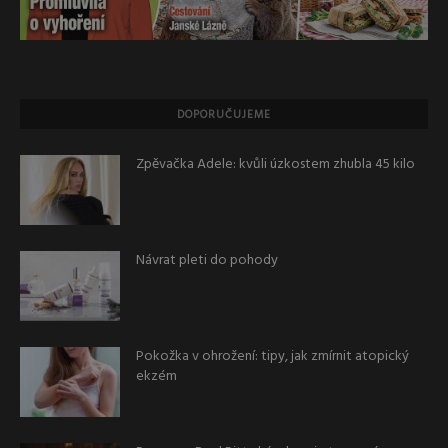
DOPORUČUJEME
Zpěvačka Adele: kvůli úzkostem zhubla 45 kilo
Návrat pleti do pohody
Pokožka v ohrožení: tipy, jak zmírnit atopický
ekzém