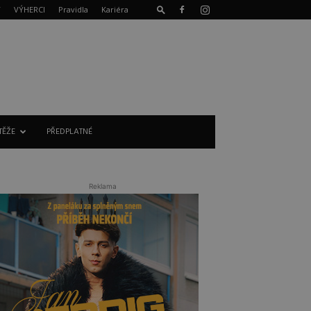
T
VÝHERCI
Pravidla
Kariéra
TĚŽE
PŘEDPLATNÉ
Reklama