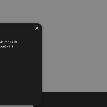
×
váním našich
používání