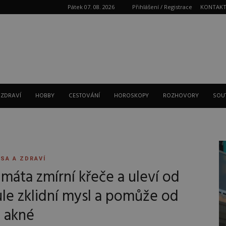
Pátek 07. 08. 2026
Přihlášení / Registrace
KONTAK
Reklama
 ZDRAVÍ
HOBBY
CESTOVÁNÍ
HOROSKOPY
ROZHOVORY
SOU
SA A ZDRAVÍ
máta zmírní křeče a uleví od
ule zklidní mysl a pomůže od
akné