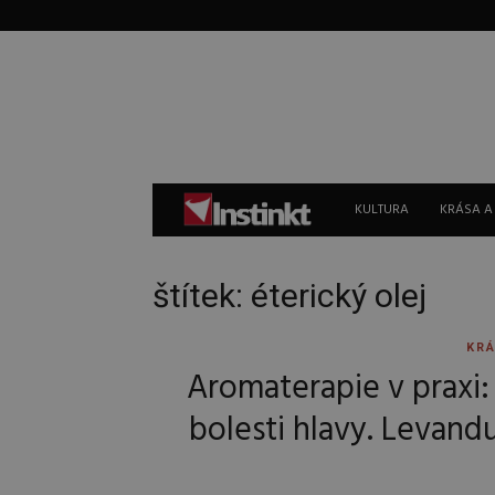
Instinkt
KULTURA
KRÁSA A
štítek: éterický olej
KRÁ
Aromaterapie v praxi: 
bolesti hlavy. Levand