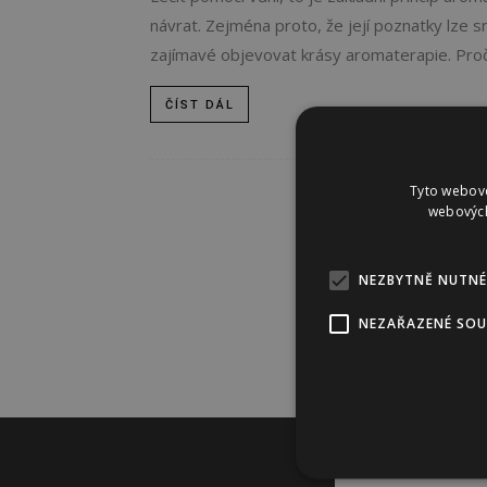
návrat. Zejména proto, že její poznatky lze s
zajímavé objevovat krásy aromaterapie. Proč
ČÍST DÁL
Tyto webové
webových
NEZBYTNĚ NUTNÉ
NEZAŘAZENÉ SO