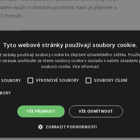
nadno využít i v domácím prostředí. Navíc je příjemné a
? Protože...
Tyto webové stránky používají soubory cookie.
 stránky používají soubory cookie ke zlepšení uživatelského zážitku. Použí
 stránek souhlasíte se všemi soubory cookie v souladu s našimi zásadami 
souborů cookie.
Více informací
 SOUBORY
VÝKONOVÉ SOUBORY
SOUBORY CÍLENÍ
UBORY
VŠE PŘIJMOUT
VŠE ODMÍTNOUT
ZOBRAZIT PODROBNOSTI
Reklama