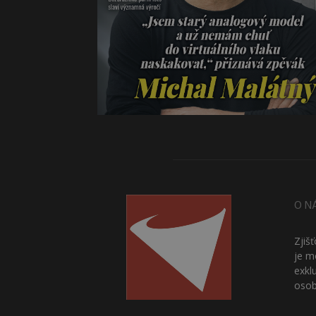
O N
Zjiš
je m
exkl
osob