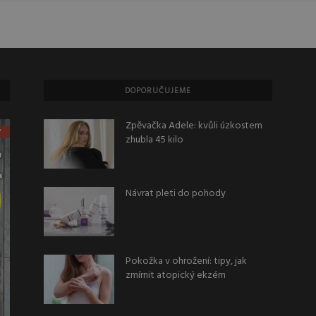
DOPORUČUJEME
Zpěvačka Adele: kvůli úzkostem
zhubla 45 kilo
Návrat pleti do pohody
Pokožka v ohrožení: tipy, jak
zmírnit atopický ekzém