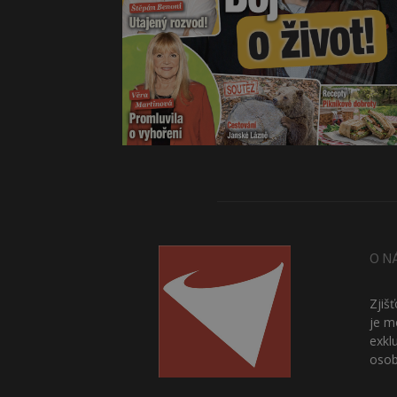
O N
Zjiš
je m
exkl
osob