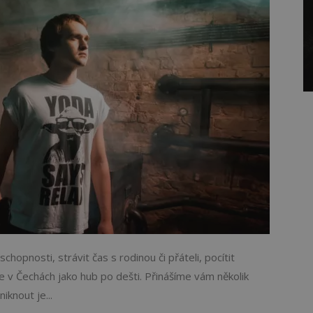
hopnosti, strávit čas s rodinou či přáteli, pocítit
je v Čechách jako hub po dešti. Přinášíme vám několik
iknout je...