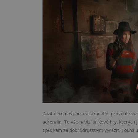
Zažít něco nového, nečekaného, prověřit své sc
adrenalin. To vše nabízí únikové hry, kterých 
tipů, kam za dobrodružstvím vyrazit. Touha un