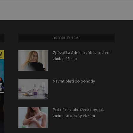
DOPORUČUJEME
Zpěvačka Adele: kvůli úzkostem
zhubla 45 kilo
Návrat pleti do pohody
Pokožka v ohrožení: tipy, jak
zmírnit atopický ekzém