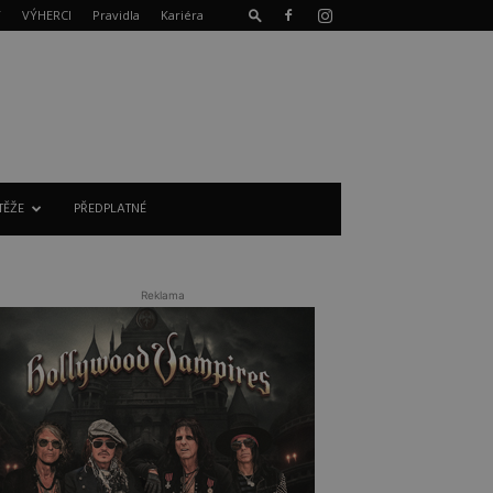
T
VÝHERCI
Pravidla
Kariéra
TĚŽE
PŘEDPLATNÉ
Reklama