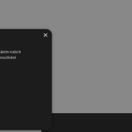
×
váním našich
používání