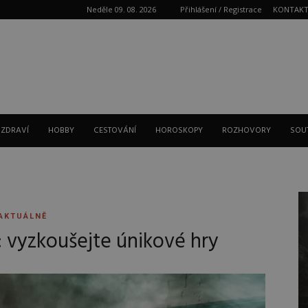
Neděle 09. 08. 2026
Přihlášení / Registrace
KONTAK
Reklama
 ZDRAVÍ
HOBBY
CESTOVÁNÍ
HOROSKOPY
ROZHOVORY
SOU
AKTUÁLNĚ
: vyzkoušejte únikové hry