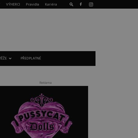
T
VÝHERCI
Pravidla
Kariéra
TĚŽE
PŘEDPLATNÉ
Reklama