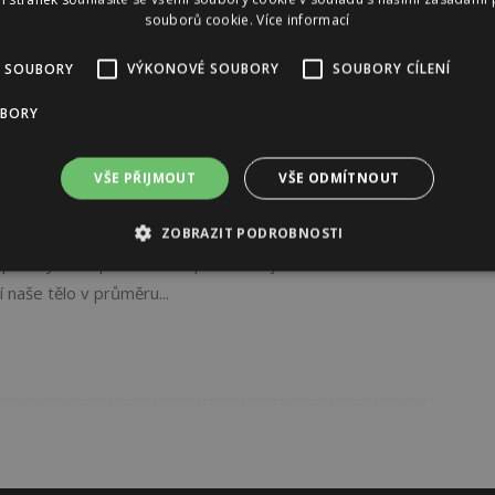
souborů cookie.
Více informací
 SOUBORY
VÝKONOVÉ SOUBORY
SOUBORY CÍLENÍ
UBORY
VŠE PŘIJMOUT
VŠE ODMÍTNOUT
ota. Měnit ložní prádlo je pro většinu lidí
ZOBRAZIT PODROBNOSTI
opravdy stačí převléknout povlečení jednou za měsíc
 naše tělo v průměru...