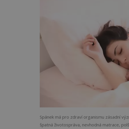
Spánek má pro zdraví organismu zásadní význ
špatná životospráva, nevhodná matrace, polšt