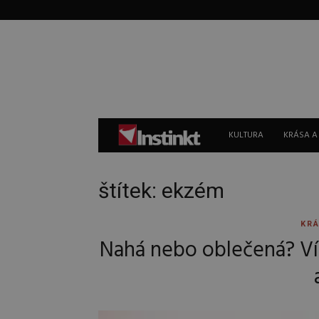
Instinkt
KULTURA
KRÁSA A
štítek: ekzém
KRÁ
Nahá nebo oblečená? Ví