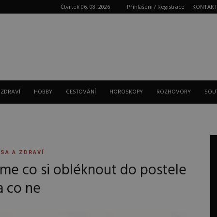
Čtvrtek 06. 08. 2026
Přihlášení / Registrace
KONTAK
Reklama
 ZDRAVÍ
HOBBY
CESTOVÁNÍ
HOROSKOPY
ROZHOVORY
SOU
SA A ZDRAVÍ
me co si obléknout do postele
a co ne