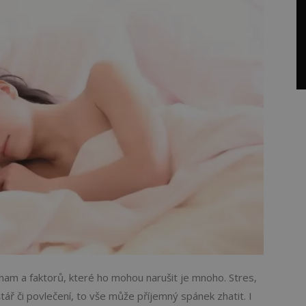
am a faktorů, které ho mohou narušit je mnoho. Stres,
ář či povlečení, to vše může příjemný spánek zhatit. I