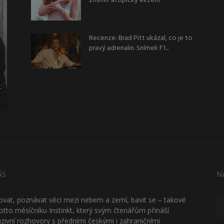
zmírnit atopický ekzém
Recenze: Brad Pitt ukázal, co je to
pravý adrenalin. Snímek F1...
ÁS
N
ťovat, poznávat věci mezi nebem a zemí, bavit se – takové
otto měsíčníku Instinkt, který svým čtenářům přináší
uzivní rozhovory s předními českými i zahraničními