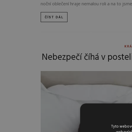
noční oblečení hraje nemalou roli a na to jsme.
ČÍST DÁL
KRÁ
Nebezpečí číhá v posteli
Tyto webové
webových