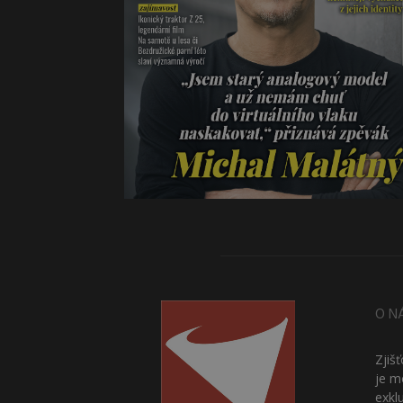
O N
Zjiš
je m
exkl