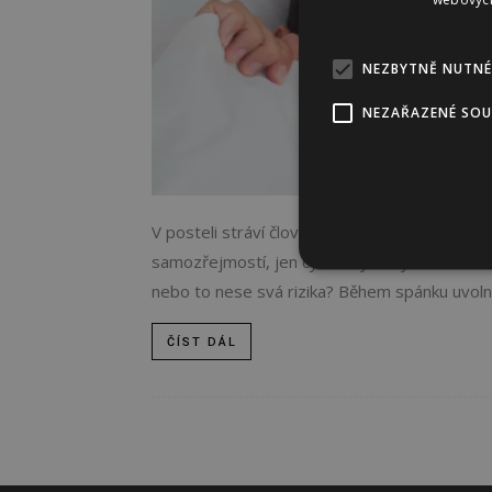
NEZBYTNĚ NUTNÉ
NEZAŘAZENÉ SO
V posteli stráví člověk zhruba třetinu svého živ
samozřejmostí, jen cyklus výměny se liší. Do
nebo to nese svá rizika? Během spánku uvolní
ČÍST DÁL