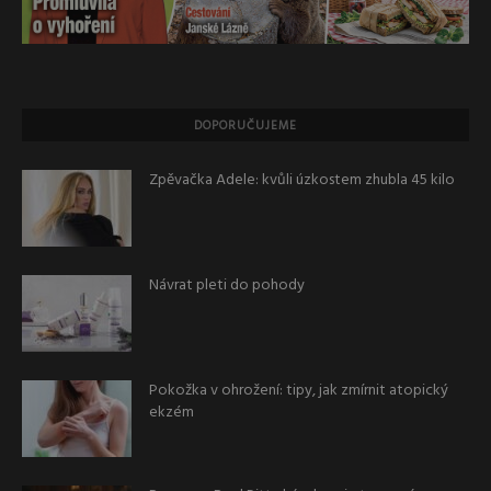
DOPORUČUJEME
Zpěvačka Adele: kvůli úzkostem zhubla 45 kilo
Návrat pleti do pohody
Pokožka v ohrožení: tipy, jak zmírnit atopický
ekzém