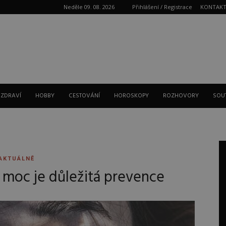
Neděle 09. 08. 2026
Přihlášení / Registrace
KONTAK
Reklama
 ZDRAVÍ
HOBBY
CESTOVÁNÍ
HOROSKOPY
ROZHOVORY
SOU
AKTUÁLNĚ
k moc je důležitá prevence