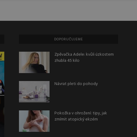
DOPORUČUJEME
Zpěvačka Adele: kvůli úzkostem
zhubla 45 kilo
Návrat pleti do pohody
Pokožka v ohrožení: tipy, jak
zmírnit atopický ekzém