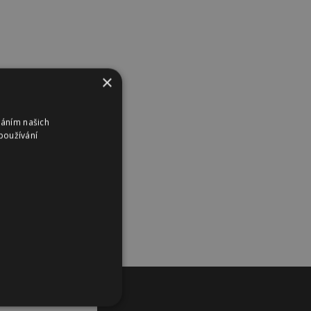
×
váním našich
používání