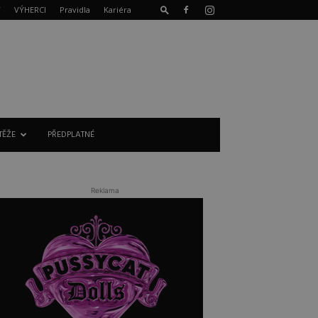
T
VÝHERCI
Pravidla
Kariéra
TĚŽE
PŘEDPLATNÉ
Reklama