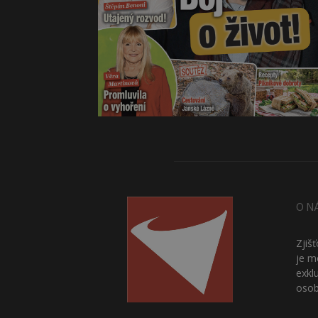
O N
Zjiš
je m
exkl
osob