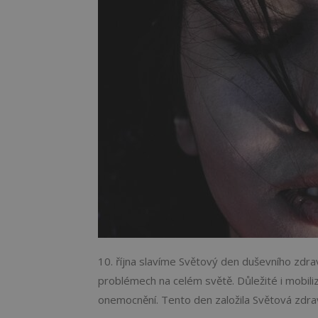
10. října slavíme Světový den duševního zdra
problémech na celém světě. Důležité i mobiliz
onemocnění. Tento den založila Světová zdra