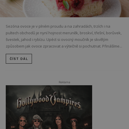
Sezóna ovoce je v plném proudu a na zahradách, trzích i na
pultech obchodů je nyní hojnost meruněk, broskví, třešní, borůvek,
švestek, jahod i rybízu. Upéct si ovocný moučník je skvělým
způsobem jak ovoce zpracovat a výtečně si pochutnat. Přinášíme...
ČÍST DÁL
Reklama