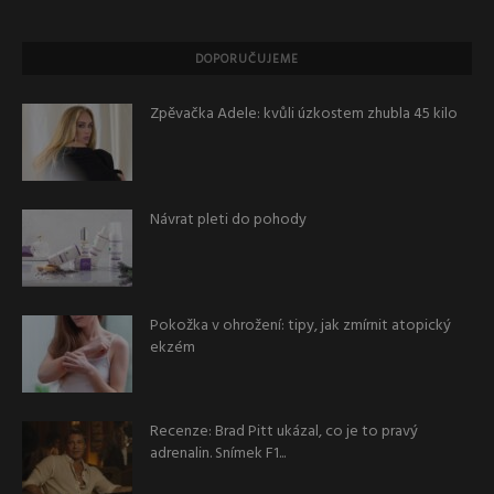
DOPORUČUJEME
Zpěvačka Adele: kvůli úzkostem zhubla 45 kilo
Návrat pleti do pohody
Pokožka v ohrožení: tipy, jak zmírnit atopický
ekzém
Recenze: Brad Pitt ukázal, co je to pravý
adrenalin. Snímek F1...