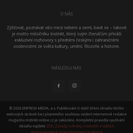
O NÁS
Zjišťovat, poznávat věci mezi nebem a zemí, bavit se – takové
je motto měsíčníku Instinkt, který svým čtenářům přináší
exkluzivní rozhovory s předními českými i zahraničními
osobnostmi ze světa kultury, umění, filozofie a historie.
NÁSLEDUJ NÁS
© 2026 EMPRESA MEDIA, a.s. Publikování či další šíření obsahu těchto
webových stránek bez písemného souhlasu vedení internetové redakce
magazínu Instinkt-online.cz je zakázáno. Kompletní pravidla využívání
obsahu najdete
ZDE
.
Zásady ochrany osobních a dalších
zpracovávaných údajů
Nastavení soukromí