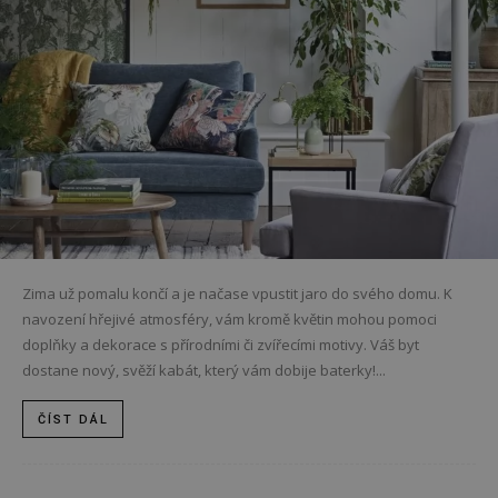
Zima už pomalu končí a je načase vpustit jaro do svého domu. K
navození hřejivé atmosféry, vám kromě květin mohou pomoci
doplňky a dekorace s přírodními či zvířecími motivy. Váš byt
dostane nový, svěží kabát, který vám dobije baterky!...
ČÍST DÁL