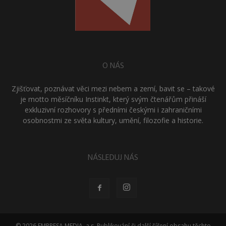
O NÁS
Zjišťovat, poznávat věci mezi nebem a zemí, bavit se – takové
je motto měsíčníku Instinkt, který svým čtenářům přináší
exkluzivní rozhovory s předními českými i zahraničními
osobnostmi ze světa kultury, umění, filozofie a historie.
NÁSLEDUJ NÁS
© 2026 EMPRESA MEDIA, a.s. Publikování či další šíření obsahu těchto