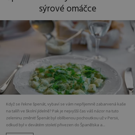
sýrové omáčce
Když se řekne špenát, vybaví se vám nepříjemně zabarvená kaše
na talíři ve školní jídelně? Pak je nejvyšší čas váš názor na tuto
zeleninu změnit! Špenát byl oblíbenou pochoutkou už v Persii,
odkud byl v devátém století přivezen do Španělska a...