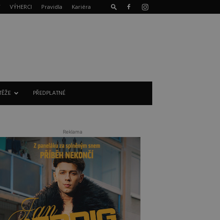
T
VÝHERCI
Pravidla
Kariéra
TĚŽE
PŘEDPLATNÉ
Reklama