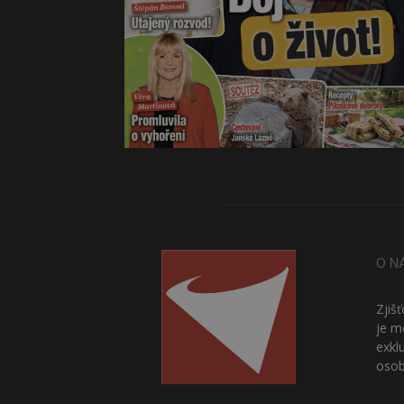
O N
Zjiš
je m
exkl
osob