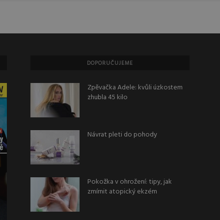
DOPORUČUJEME
Zpěvačka Adele: kvůli úzkostem
zhubla 45 kilo
Návrat pleti do pohody
Pokožka v ohrožení: tipy, jak
zmírnit atopický ekzém