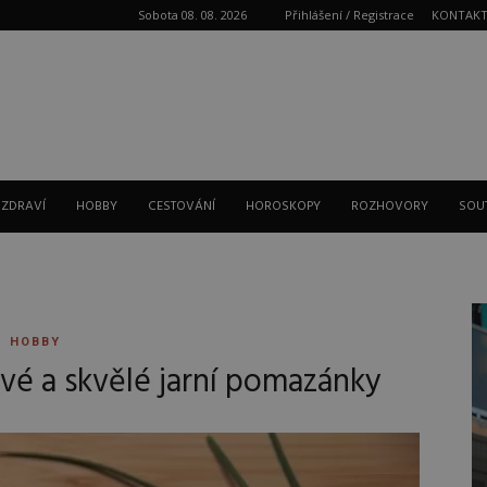
Sobota 08. 08. 2026
Přihlášení / Registrace
KONTAK
Reklama
 ZDRAVÍ
HOBBY
CESTOVÁNÍ
HOROSKOPY
ROZHOVORY
SOU
HOBBY
vé a skvělé jarní pomazánky