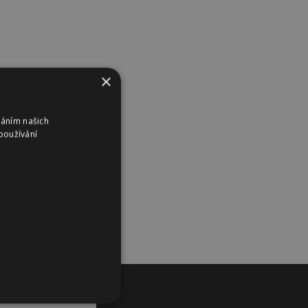
×
váním našich
používání