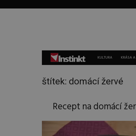
Instinkt
KULTURA
KRÁSA A
štítek: domácí žervé
Recept na domácí žer