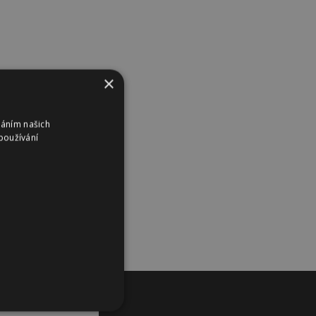
×
váním našich
používání