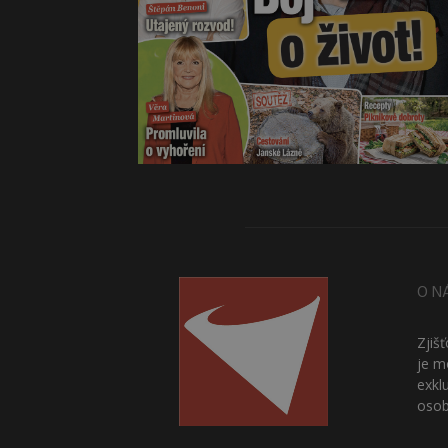
O N
Zjiš
je m
exkl
osob