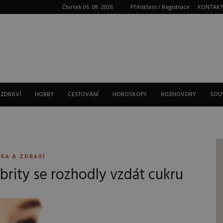
Čtvrtek 06. 08. 2026
Přihlášení / Registrace
KONTAK
Reklama
 ZDRAVÍ
HOBBY
CESTOVÁNÍ
HOROSKOPY
ROZHOVORY
SOU
SA A ZDRAVÍ
brity se rozhodly vzdát cukru