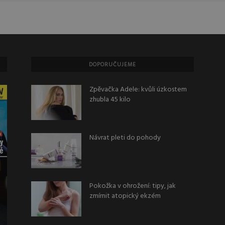
DOPORUČUJEME
Zpěvačka Adele: kvůli úzkostem
zhubla 45 kilo
Návrat pleti do pohody
Pokožka v ohrožení: tipy, jak
zmírnit atopický ekzém