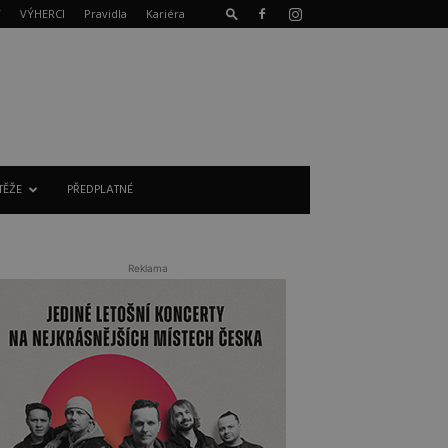
T
VÝHERCI
Pravidla
Kariéra
TĚŽE
PŘEDPLATNÉ
Reklama