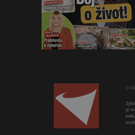
O N
Zjiš
je m
exkl
osob