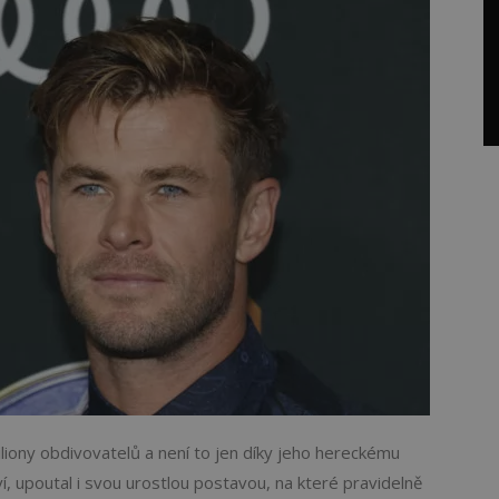
iony obdivovatelů a není to jen díky jeho hereckému
, upoutal i svou urostlou postavou, na které pravidelně