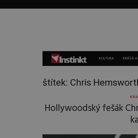
Instinkt
KULTURA
KRÁSA A
štítek: Chris Hemswort
KRÁ
Hollywoodský fešák Chri
k