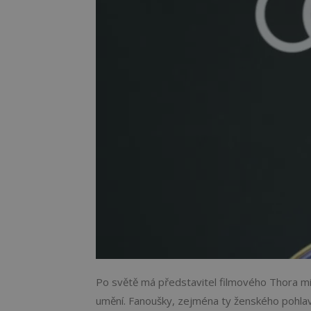
Po světě má představitel filmového Thora mil
umění. Fanoušky, zejména ty ženského pohlaví