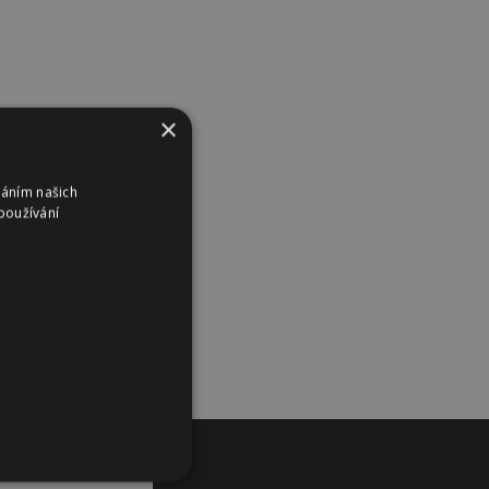
×
váním našich
používání