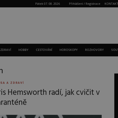
Pátek 07. 08. 2026
Přihlášení / Registrace
KONTAK
Reklama
 ZDRAVÍ
HOBBY
CESTOVÁNÍ
HOROSKOPY
ROZHOVORY
SOU
h
SA A ZDRAVÍ
s Hemsworth radí, jak cvičit v
aranténě