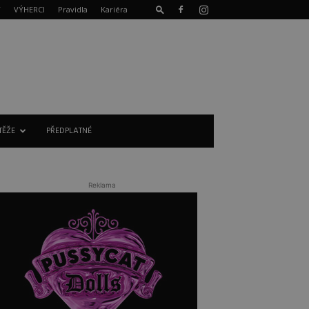
T
VÝHERCI
Pravidla
Kariéra
TĚŽE
PŘEDPLATNÉ
Reklama