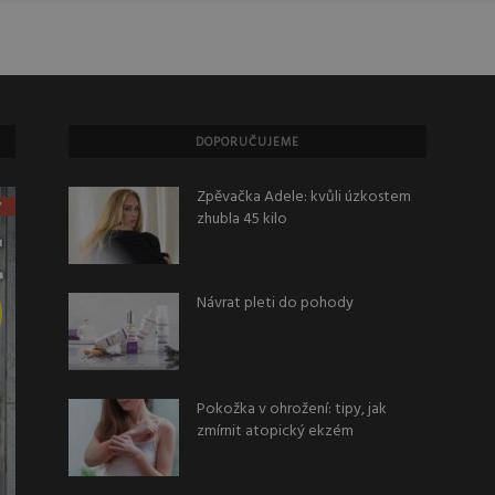
DOPORUČUJEME
Zpěvačka Adele: kvůli úzkostem
zhubla 45 kilo
Návrat pleti do pohody
Pokožka v ohrožení: tipy, jak
zmírnit atopický ekzém