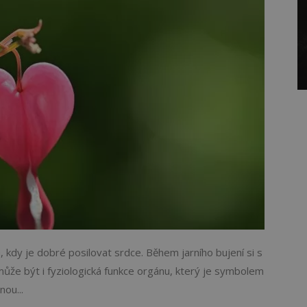
 kdy je dobré posilovat srdce. Během jarního bujení si s
ůže být i fyziologická funkce orgánu, který je symbolem
ou...