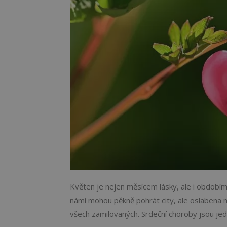
Květen je nejen měsícem lásky, ale i obdobím,
námi mohou pěkně pohrát city, ale oslabena m
všech zamilovaných. Srdeční choroby jsou jedn