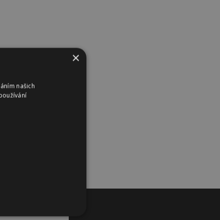
×
váním našich
používání