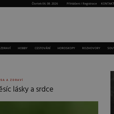
Čtvrtek 06. 08. 2026
Přihlášení / Registrace
KONTAK
Reklama
 ZDRAVÍ
HOBBY
CESTOVÁNÍ
HOROSKOPY
ROZHOVORY
SOU
SA A ZDRAVÍ
síc lásky a srdce