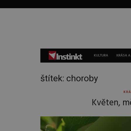
Instinkt
KULTURA
KRÁSA A
štítek: choroby
KRÁ
Květen, mě