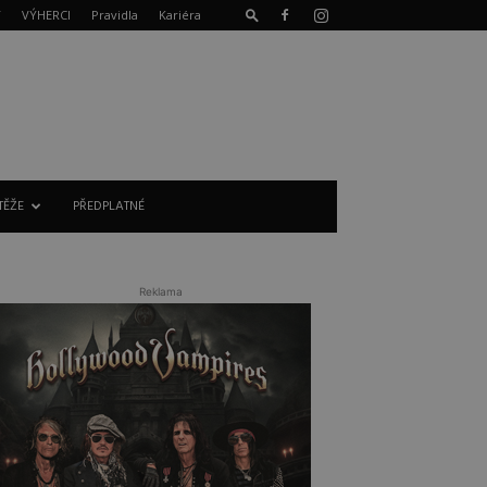
T
VÝHERCI
Pravidla
Kariéra
TĚŽE
PŘEDPLATNÉ
Reklama