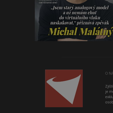
O N
Zjiš
je m
exkl
osob