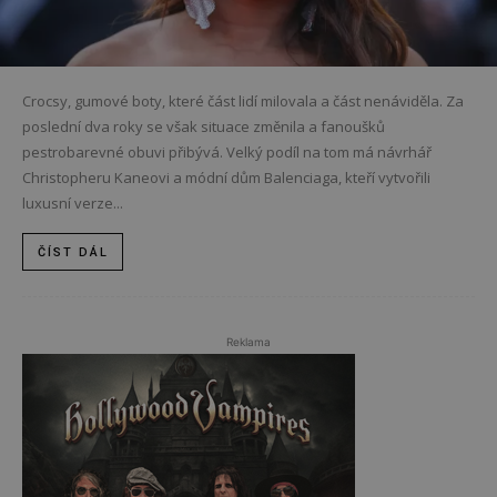
Crocsy, gumové boty, které část lidí milovala a část nenáviděla. Za
poslední dva roky se však situace změnila a fanoušků
pestrobarevné obuvi přibývá. Velký podíl na tom má návrhář
Christopheru Kaneovi a módní dům Balenciaga, kteří vytvořili
luxusní verze...
ČÍST DÁL
Reklama