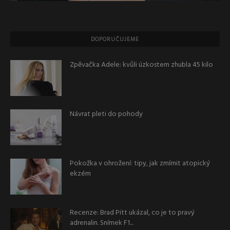
DOPORUČUJEME
Zpěvačka Adele: kvůli úzkostem zhubla 45 kilo
Návrat pleti do pohody
Pokožka v ohrožení: tipy, jak zmírnit atopický
ekzém
Recenze: Brad Pitt ukázal, co je to pravý
adrenalin. Snímek F1...