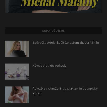
DOPORUČUJEME
Zpěvačka Adele: kvůli úzkostem zhubla 45 kilo
Návrat pleti do pohody
Pokožka v ohrožení: tipy, jak zmírnit atopický
ekzém