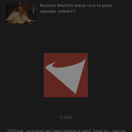
Recenze: Brad Pitt ukázal, co je to pravý
adrenalin. Snímek F1...
O NÁS
Zjišťovat, poznávat věci mezi nebem a zemí, bavit se – takové