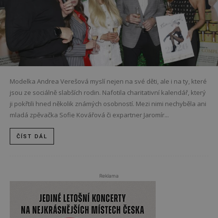
Modelka Andrea Verešová myslí nejen na své děti, ale i na ty, které
jsou ze sociálně slabších rodin. Nafotila charitativní kalendář, který
ji pokřtili hned několik známých osobností. Mezi nimi nechyběla ani
mladá zpěvačka Sofie Kovářová či expartner Jaromír...
ČÍST DÁL
Reklama