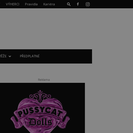
T
VÝHERCI
Pravidla
Kariéra
TĚŽE
PŘEDPLATNÉ
Reklama