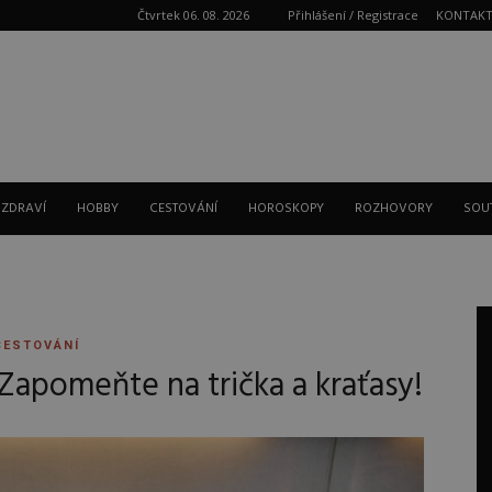
Čtvrtek 06. 08. 2026
Přihlášení / Registrace
KONTAK
Reklama
 ZDRAVÍ
HOBBY
CESTOVÁNÍ
HOROSKOPY
ROZHOVORY
SOU
CESTOVÁNÍ
 Zapomeňte na trička a kraťasy!