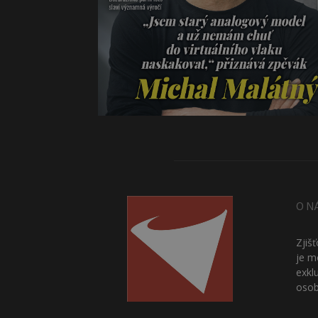
O N
Zjiš
je m
exkl
osob