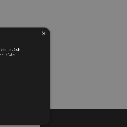
×
váním našich
používání