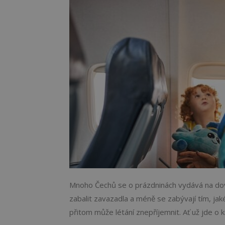
Mnoho Čechů se o prázdninách vydává na dovo
zabalit zavazadla a méně se zabývají tím, jak
přitom může létání znepříjemnit. Ať už jde o kr