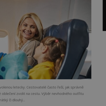
lenou letecky. Cestovatelé často řeší, jak správně
é oblečení zvolit na cestu. Výběr nevhodného outfitu
átký či dlouhý...