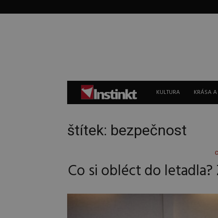
Instinkt
KULTURA
KRÁSA A
štítek: bezpečnost
Co si obléct do letadla?