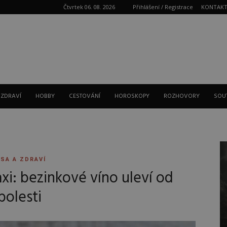
Čtvrtek 06. 08. 2026
Přihlášení / Registrace
KONTAK
Reklama
 ZDRAVÍ
HOBBY
CESTOVÁNÍ
HOROSKOPY
ROZHOVORY
SOU
SA A ZDRAVÍ
xi: bezinkové víno uleví od
bolesti