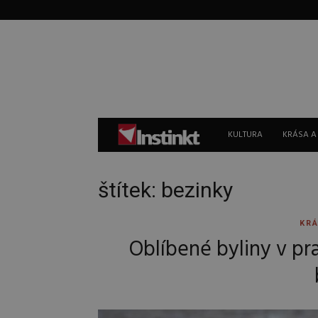
Instinkt
KULTURA
KRÁSA A
štítek: bezinky
KRÁ
Oblíbené byliny v pra