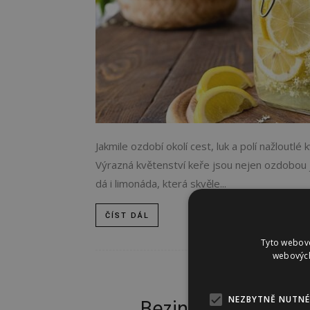
Jakmile ozdobí okolí cest, luk a polí nažloutlé
Výrazná květenství keře jsou nejen ozdobou ja
dá i limonáda, která skvěle...
ČÍST DÁL
Tyto webové
webových
KRÁ
NEZBYTNĚ NUTNÉ