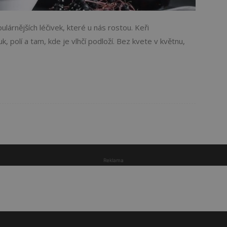
árnějších léčivek, které u nás rostou. Keři
k, polí a tam, kde je vlhčí podloží. Bez kvete v květnu,
Reklama