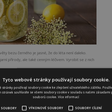
 květy bezu černého je jasné, že do léta není daleko.
rní přírody, ale také cenným léčivem. Vyrobit se z nich
Tyto webové stránky používají soubory cookie.
 stránky používají soubory cookie ke zlepšení uživatelského zážitku. Použí
 stránek souhlasíte se všemi soubory cookie v souladu s našimi zásadami 
souborů cookie.
Více informací
SA A ZDRAVÍ
 SOUBORY
VÝKONOVÉ SOUBORY
SOUBORY CÍLENÍ