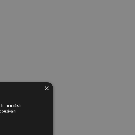
×
váním našich
používání