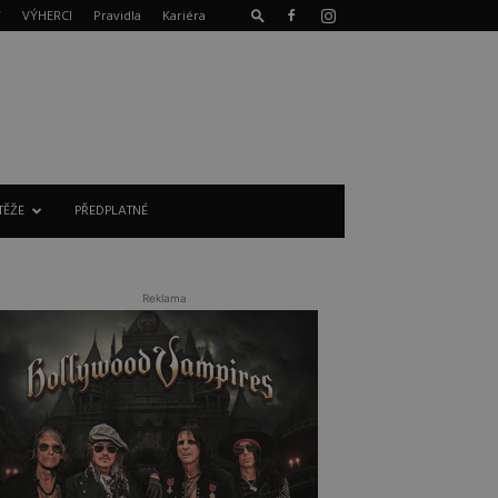
T
VÝHERCI
Pravidla
Kariéra
TĚŽE
PŘEDPLATNÉ
Reklama