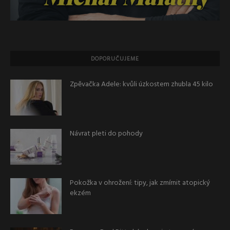
DOPORUČUJEME
Zpěvačka Adele: kvůli úzkostem zhubla 45 kilo
Návrat pleti do pohody
Pokožka v ohrožení: tipy, jak zmírnit atopický
ekzém