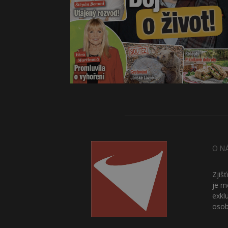
O N
Zjiš
je m
exkl
osob