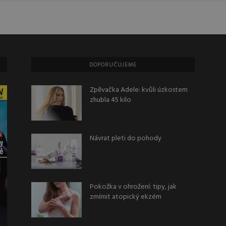
DOPORUČUJEME
Zpěvačka Adele: kvůli úzkostem
zhubla 45 kilo
Návrat pleti do pohody
Pokožka v ohrožení: tipy, jak
zmírnit atopický ekzém