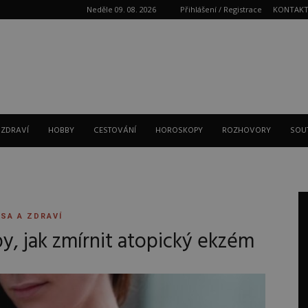
Neděle 09. 08. 2026
Přihlášení / Registrace
KONTAK
Reklama
 ZDRAVÍ
HOBBY
CESTOVÁNÍ
HOROSKOPY
ROZHOVORY
SOU
SA A ZDRAVÍ
y, jak zmírnit atopický ekzém