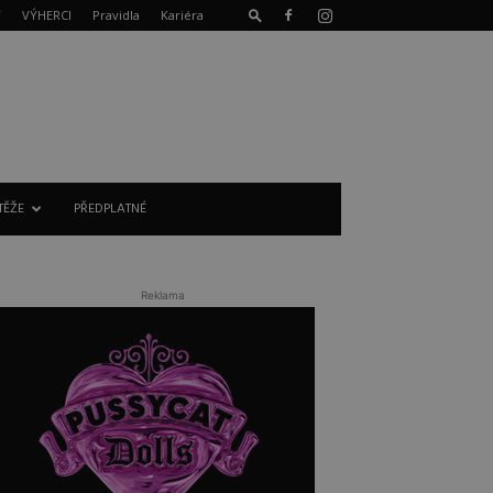
T
VÝHERCI
Pravidla
Kariéra
TĚŽE
PŘEDPLATNÉ
Reklama