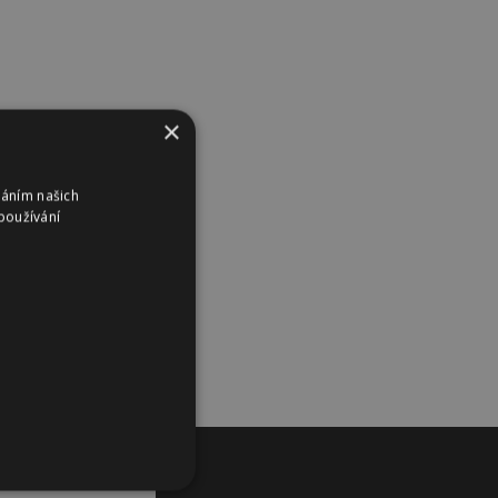
×
váním našich
používání