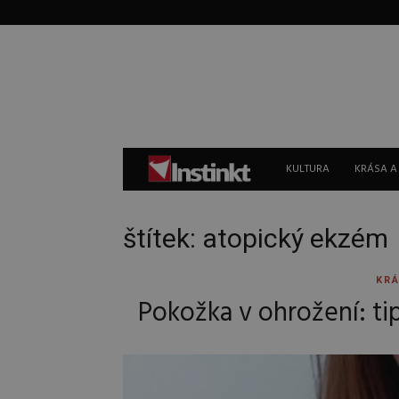
Instinkt
KULTURA
KRÁSA A
štítek: atopický ekzém
KRÁ
Pokožka v ohrožení: tip