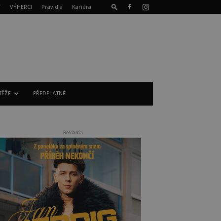
T
VÝHERCI
Pravidla
Kariéra
TĚŽE
PŘEDPLATNÉ
Reklama