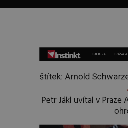
Instinkt
KULTURA
KRÁSA A
štítek: Arnold Schwar
Petr Jákl uvítal v Praz
ohr