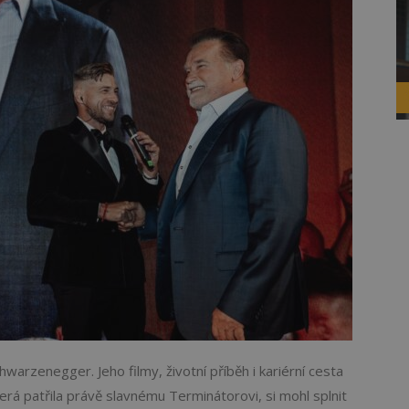
chwarzenegger. Jeho filmy, životní příběh i kariérní cesta
erá patřila právě slavnému Terminátorovi, si mohl splnit