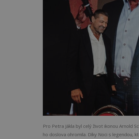
Pro Petra Jákla byl celý život ikonou Arnold S
ho doslova ohromila. Díky Noci s legendou, kt