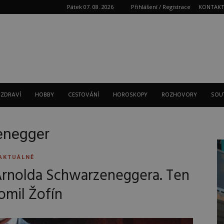
Pátek 07. 08. 2026
Přihlášení / Registrace
KONTAK
Reklama
 ZDRAVÍ
HOBBY
CESTOVÁNÍ
HOROSKOPY
ROZHOVORY
SOU
zenegger
AKTUÁLNĚ
e Arnolda Schwarzeneggera. Ten
omil Žofín