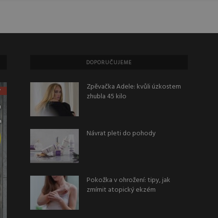
DOPORUČUJEME
Zpěvačka Adele: kvůli úzkostem
zhubla 45 kilo
Návrat pleti do pohody
Pokožka v ohrožení: tipy, jak
zmírnit atopický ekzém