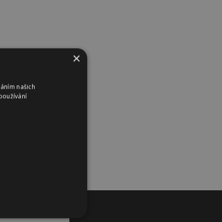
×
váním našich
používání