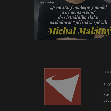
O N
Zjiš
je m
exkl
osob