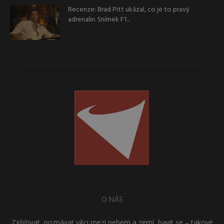
Recenze: Brad Pitt ukázal, co je to pravý
adrenalin. Snímek F1...
O NÁS
Zjišťovat, poznávat věci mezi nebem a zemí, bavit se – takové