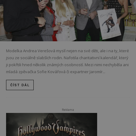
Modelka Andrea Verešová myslí nejen na své děti, ale i na ty, které
jsou ze sociálně slabších rodin. Nafotila charitativní kalendář, který
ji pokřtili hned několik známých osobností. Mezi nimi nechyběla ani
mladá zpěvačka Sofie Kovářová či expartner Jaromír...
ČÍST DÁL
Reklama