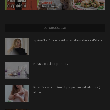
DOPORUČUJEME
Zpěvačka Adele: kvůli úzkostem zhubla 45 kilo
Návrat pleti do pohody
Pokožka v ohrožení: tipy, jak zmírnit atopický
ekzém