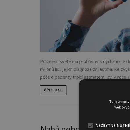
Po celém světě má problémy s dýcháním v dů
milionů lidí. Jejich diagnóza zní astma. Ke z
péče o pacienty trpící astmatem, byl v roce 
ČÍST DÁL
Tyto webové
webových
KRÁ
NEZBYTNĚ NUTNÉ