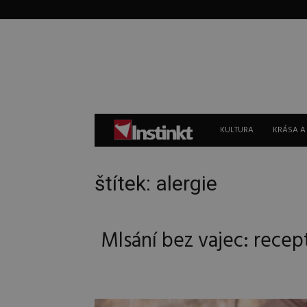
Instinkt
KULTURA
KRÁSA A
štítek: alergie
Mlsání bez vajec: rece