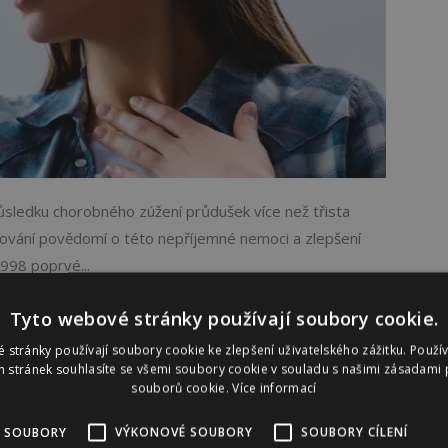
sledku chorobného zúžení průdušek více než třista
vyšování povědomí o této nepříjemné nemoci a zlepšení
1998 poprvé...
Tyto webové stránky používají soubory cookie.
 stránky používají soubory cookie ke zlepšení uživatelského zážitku. Použí
 stránek souhlasíte se všemi soubory cookie v souladu s našimi zásadami 
souborů cookie.
Více informací
SA A ZDRAVÍ
 SOUBORY
VÝKONOVÉ SOUBORY
SOUBORY CÍLENÍ