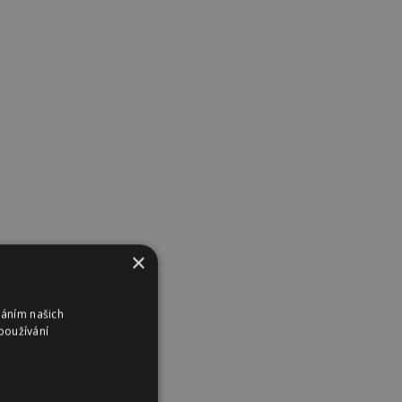
×
váním našich
používání