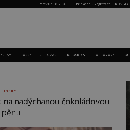
Pátek 07. 08. 2026
Přihlášení / Registrace
KONTAK
Reklama
 ZDRAVÍ
HOBBY
CESTOVÁNÍ
HOROSKOPY
ROZHOVORY
SOU
HOBBY
pt na nadýchanou čokoládovou
pěnu