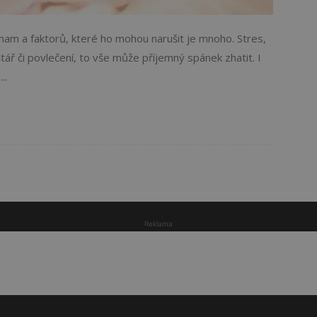
am a faktorů, které ho mohou narušit je mnoho. Stres,
ář či povlečení, to vše může příjemný spánek zhatit. I
..
Reklama