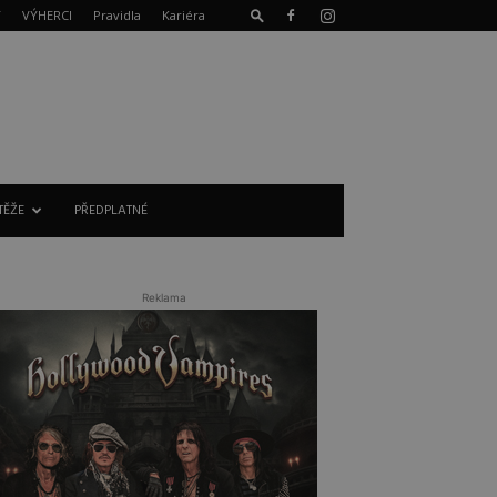
T
VÝHERCI
Pravidla
Kariéra
TĚŽE
PŘEDPLATNÉ
Reklama