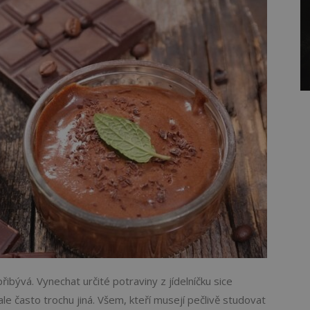
přibývá. Vynechat určité potraviny z jídelníčku sice
le často trochu jiná. Všem, kteří musejí pečlivě studovat