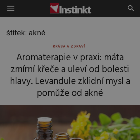
Instinkt
štítek: akné
KRÁSA A ZDRAVÍ
Aromaterapie v praxi: máta
zmírní křeče a uleví od bolesti
hlavy. Levandule zklidní mysl a
pomůže od akné