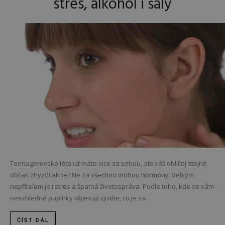
stres, alkohol i šály
Teenagerovská léta už máte sice za sebou, ale váš obličej stejně
občas zhyzdí akné? Ne za všechno mohou hormony. Velkým
nepřítelem je i stres a špatná životospráva. Podle toho, kde se vám
nevzhledné pupínky objevují zjistíte, co je za...
ČÍST DÁL