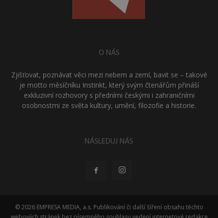
O NÁS
Zjišťovat, poznávat věci mezi nebem a zemí, bavit se – takové
je motto měsíčníku Instinkt, který svým čtenářům přináší
exkluzivní rozhovory s předními českými i zahraničními
osobnostmi ze světa kultury, umění, filozofie a historie.
NÁSLEDUJ NÁS
© 2026 EMPRESA MEDIA, a.s. Publikování či další šíření obsahu těchto
webových stránek bez písemného souhlasu vedení internetové redakce