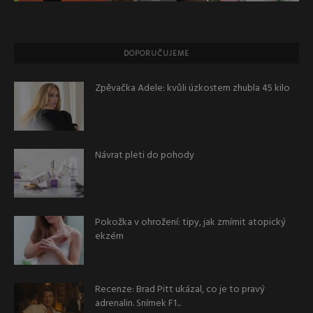
DOPORUČUJEME
Zpěvačka Adele: kvůli úzkostem zhubla 45 kilo
Návrat pleti do pohody
Pokožka v ohrožení: tipy, jak zmírnit atopický
ekzém
Recenze: Brad Pitt ukázal, co je to pravý
adrenalin. Snímek F1...