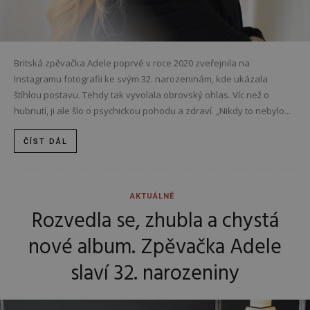
Britská zpěvačka Adele poprvé v roce 2020 zveřejnila na
Instagramu fotografii ke svým 32. narozeninám, kde ukázala
štíhlou postavu. Tehdy tak vyvolala obrovský ohlas. Víc než o
hubnutí, ji ale šlo o psychickou pohodu a zdraví. „Nikdy to nebylo...
ČÍST DÁL
AKTUÁLNĚ
Rozvedla se, zhubla a chystá
nové album. Zpěvačka Adele
slaví 32. narozeniny