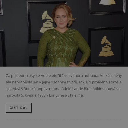
Za poslední roky se Adele otočil život vzhůru nohama. Velké změny
ale neproběhly jen v jejím osobním životě, šokující proměnou prošla
i její vizáž. Britská popová ikona Adele Laurie Blue Adkinsonová se
narodila 5. května 1988 v Londýně a stále má...
ČÍST DÁL