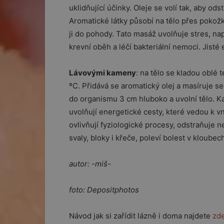
uklidňující účinky. Oleje se volí tak, aby ods
Aromatické látky působí na tělo přes pokož
ji do pohody. Tato masáž uvolňuje stres, napě
krevní oběh a léčí bakteriální nemoci. Jisté
Lávovými kameny
: na tělo se kladou oblé
ºC. Přidává se aromatický olej a masíruje 
do organismu 3 cm hluboko a uvolní tělo. Ka
uvolňují energetické cesty, které vedou k 
ovlivňují fyziologické procesy, odstraňuje n
svaly, bloky i křeče, poleví bolest v kloubec
autor: -miš-
foto: Depositphotos
Návod jak si zařídit lázně i doma najdete
zde