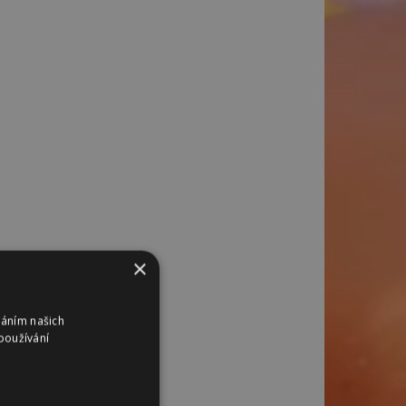
×
váním našich
používání