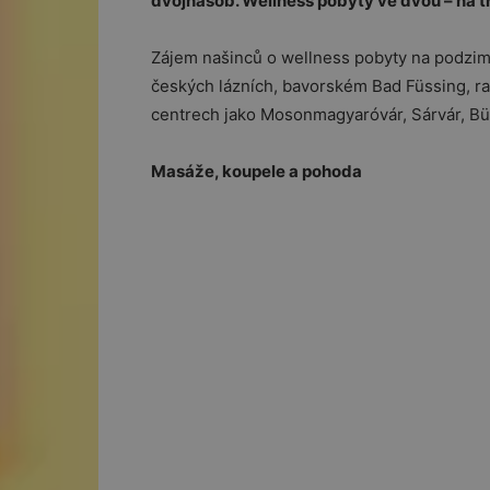
dvojnásob. Wellness pobyty ve dvou – na tři
Zájem našinců o wellness pobyty na podzim 
českých lázních, bavorském Bad Füssing, r
centrech jako Mosonmagyaróvár, Sárvár, Bü
Masáže, koupele a pohoda