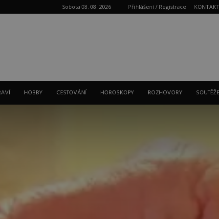
Sobota 08. 08. 2026
Přihlášení / Registrace
KONTAK
Reklama
RAVÍ
HOBBY
CESTOVÁNÍ
HOROSKOPY
ROZHOVORY
SOUTĚŽ