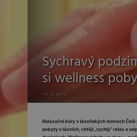
Sychravý podzim
si wellness poby
14.10.2019
Relaxační kúry v lázeňských domech Češi mi
pobyty v lázních, chtějí „rychlý“ relax a o