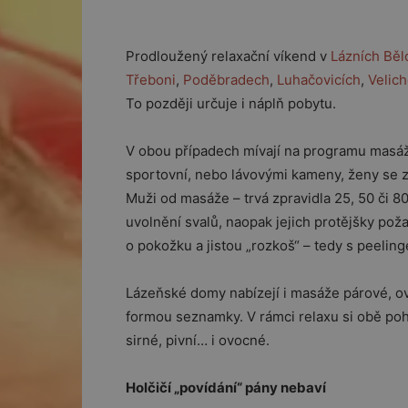
Prodloužený relaxační víkend v
Lázních Běl
Třeboni
,
Poděbradech
,
Luhačovicích
,
Velic
To později určuje i náplň pobytu.
V obou případech mívají na programu masáž
sportovní, nebo lávovými kameny, ženy se z
Muži od masáže – trvá zpravidla 25, 50 či 80
uvolnění svalů, naopak jejich protějšky poža
o pokožku a jistou „rozkoš“ – tedy s peelin
Lázeňské domy nabízejí i masáže párové, ovš
formou seznamky. V rámci relaxu si obě poh
sirné, pivní… i ovocné.
Holčičí „povídání“ pány nebaví