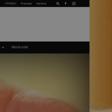
T
VÝHERCI
Pravidla
Kariéra
E
PŘEDPLATNÉ