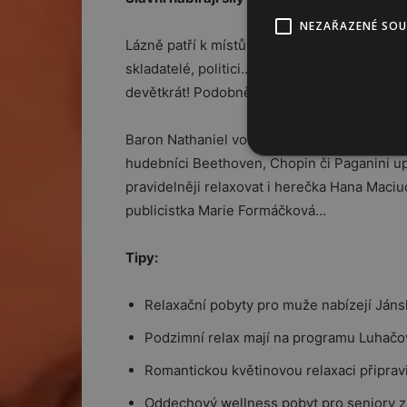
NEZAŘAZENÉ SO
Lázně patří k místům odpočinku odedávna; v
skladatelé, politici… Britský král Edward VI
devětkrát! Podobně jako J. W. Goethe.
Baron Nathaniel von Rotschild se léčil – ste
hudebníci Beethoven, Chopin či Paganini upř
pravidelněji relaxovat i herečka Hana Maci
publicistka Marie Formáčková…
Tipy:
Relaxační pobyty pro muže nabízejí Ján
Podzimní relax mají na programu Luhačo
Romantickou květinovou relaxaci připrav
Oddechový wellness pobyt pro seniory za