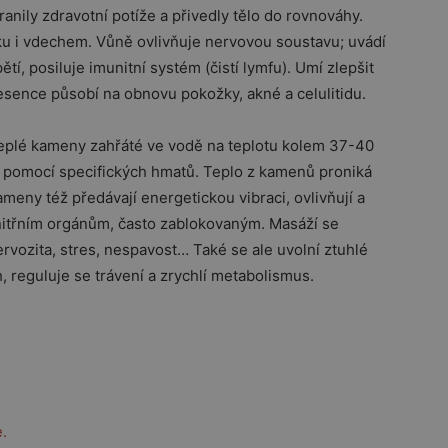
tranily zdravotní potíže a přivedly tělo do rovnováhy.
ku i vdechem. Vůně ovlivňuje nervovou soustavu; uvádí
tí, posiluje imunitní systém (čistí lymfu). Umí zlepšit
 esence působí na obnovu pokožky, akné a celulitidu.
 teplé kameny zahřáté ve vodě na teplotu kolem 37-40
se pomocí specifických hmatů. Teplo z kamenů proniká
meny též předávají energetickou vibraci, ovlivňují a
vnitřním orgánům, často zablokovaným. Masáží se
ervozita, stres, nespavost… Také se ale uvolní ztuhlé
h, reguluje se trávení a zrychlí metabolismus.
.