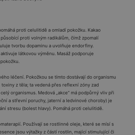
pomáhá proti celulitidě a omladí pokožku. Kakao
působící proti volným radikálům, čímž zpomalí
uluje tvorbu dopaminu a uvolňuje endorfiny.
 aktivuje látkovou výměnu. Masáž podporuje
e pokožku.
vého léčení. Pokožkou se tímto dostávají do organismu
toxiny z těla; ta vedená přes reflexní zóny zad
í celý organismus. Medová „akce“ má podpůrný vliv při
ní a střevní poruchy, jaterní a ledvinové choroby) je
í stresu (bolest hlavy). Pomáhá proti celulitidě.
aterapií. Používají se rostlinné oleje, které se mísí s
nce jsou výtažky z částí rostlin, mající stimulující či