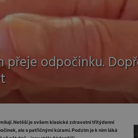
 přeje odpočinku. Dopř
t
lují. Netěší je ovšem klasické zdravotní třítýdenní
dpočinek, ale s patřičnými kúrami. Podzim je k nim láká