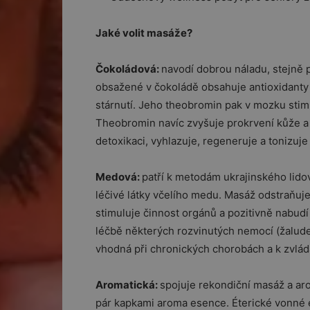
Jaké volit masáže?
Čokoládová:
navodí dobrou náladu, stejně 
obsažené v čokoládě obsahuje antioxidanty 
stárnutí. Jeho theobromin pak v mozku stim
Theobromin navíc zvyšuje prokrvení kůže a
detoxikaci, vyhlazuje, regeneruje a tonizuj
Medová:
patří k metodám ukrajinského lido
léčivé látky včelího medu. Masáž odstraňuje 
stimuluje činnost orgánů a pozitivně nabud
léčbě některých rozvinutých nemocí (žaludeč
vhodná při chronických chorobách a k zvládán
Aromatická:
spojuje rekondiční masáž a arom
pár kapkami aroma esence. Éterické vonné ese