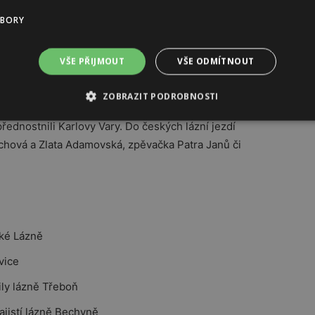
UBORY
 nich se odreagovávali slavní spisovatelé, hudební
I. si zamiloval Mariánské Lázně, kde byl dokonce
VŠE PŘIJMOUT
VŠE ODMÍTNOUT
ZOBRAZIT PODROBNOSTI
jně jako Viktor Dyk – v Lázních Kynžvart. To pánové
ednostnili Karlovy Vary. Do českých lázní jezdí
uchová a Zlata Adamovská, zpěvačka Patra Janů či
ské Lázně
vice
ily lázně Třeboň
jistí lázně Bechyně