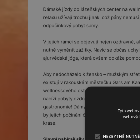
Dámské jízdy do lázeňských center na welln
relaxu užívají trochu jinak, což pány nemusí
odpočinkový pobyt samy.
V jejich rámci se objevují nejen ozdravné, a
nutně vyměnit zážitky. Navíc se občas uchylu
ajurvédská jóga, která ovšem dokáže pomoc
Aby nedocházelo k žensko – mužským střetů
existují v rakouském městečku Gars am Kam
wellnessového ostrůvku muži nesmí – pouze
nabízí pobyty ozdravné, krášlící, hubnoucí, 
gastronomie! Dámy se mohou procházet celý
Tyto webové
by jejich počínání či cvičení okukovali kriti
webových
kráse.
NEZBYTNĚ NUTNÉ
Slavní nabírají síly v lázních