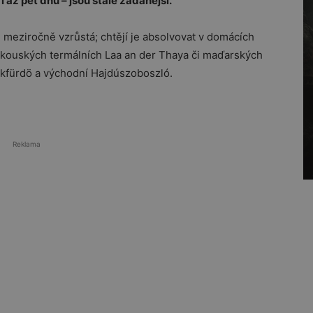
 až pět dnů – jsou stále žádanější.
meziročně vzrůstá; chtějí je absolvovat v domácích
akouských termálních Laa an der Thaya či maďarských
kfürdö a východní Hajdúszoboszló.
Reklama