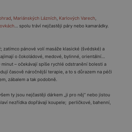
ohrad
,
Mariánských Lázních
,
Karlových Varech
,
hovkách
… spolu tráví nejčastěji páry nebo kamarádky.
; zatímco pánové volí masáže klasické (švédské) a
ajímají o čokoládové, medové, bylinné, orientální…
 minut – očekávají spíše rychlé odstranění bolesti a
dují časově náročnější terapie, a to s důrazem na péči
gem, zábalem a tak podobně.
em ty jsou nejčastěji dárkem „ji pro něj“ nebo jistou
laví nezřídka dopřávají koupele; perličkové, bahenní,