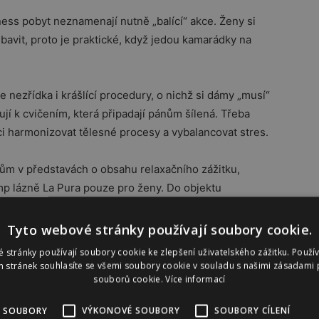
ess pobyt neznamenají nutně „balící“ akce. Ženy si
 bavit, proto je praktické, když jedou kamarádky na
le nezřídka i krášlící procedury, o nichž si dámy „musí“
jí k cvičením, která připadají pánům šílená. Třeba
i harmonizovat tělesné procesy a vybalancovat stres.
m v představách o obsahu relaxačního zážitku,
p lázně La Pura pouze pro ženy. Do objektu
 jako zaměstnanci. Rezidence v císařském stylu
a odpočinkové, to i za „doprovodu“ dietní zážitkové
Tyto webové stránky používají soubory cookie.
 den po hotelu v županu, nenalíčené… bez obav, že
 stránky používají soubory cookie ke zlepšení uživatelského zážitku. Použí
cké oči pánů. Jim se ukáží až poté, v plné (opětné)
 stránek souhlasíte se všemi soubory cookie v souladu s našimi zásadami 
souborů cookie.
Více informací
 SOUBORY
VÝKONOVÉ SOUBORY
SOUBORY CÍLENÍ