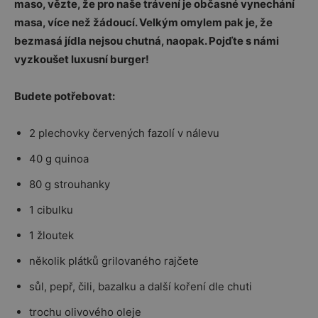
maso, vězte, že pro naše trávení je občasné vynechání
masa, více než žádoucí. Velkým omylem pak je, že
bezmasá jídla nejsou chutná, naopak. Pojďte s námi
vyzkoušet luxusní burger!
Budete potřebovat:
2 plechovky červených fazolí v nálevu
40 g quinoa
80 g strouhanky
1 cibulku
1 žloutek
několik plátků grilovaného rajčete
sůl, pepř, čili, bazalku a další koření dle chuti
trochu olivového oleje