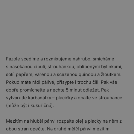
Fazole scedíme a rozmixujeme nahrubo, smícháme
s nasekanou cibulí, strouhankou, oblíbenými bylinkami,
solí, pepřem, vařenou a scezenou quinoou a žloutkem.
Pokud máte rádi pálivé, přisypte i trochu čili. Pak vše
dobře promíchejte a nechte 5 minut odležet. Pak
vytvarujte karbanátky – placičky a obalte ve strouhance
(může být i kukuřičná).
Mezitím na hlubší pánvi rozpalte olej a placky na něm z
obou stran opečte. Na druhé mělčí pánvi mezitím