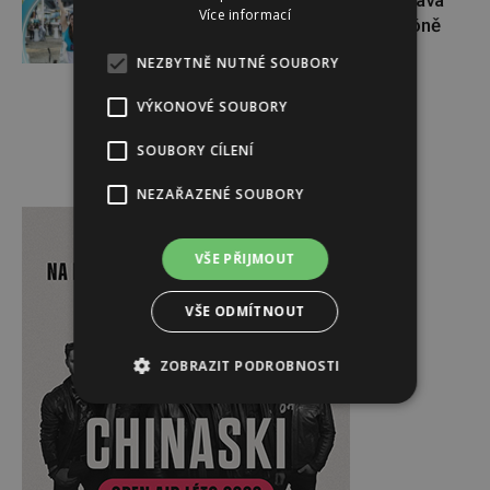
Dopřejte si na Colours of Ostrava
Více informací
pauzu plnou zážitků v IQOS zóně
NEZBYTNĚ NUTNÉ SOUBORY
VÝKONOVÉ SOUBORY
SOUBORY CÍLENÍ
NEZAŘAZENÉ SOUBORY
Reklama
VŠE PŘIJMOUT
VŠE ODMÍTNOUT
ZOBRAZIT PODROBNOSTI