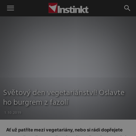
Instinkt
Světový den vegetariánství! Oslavte
ho burgrem z fazolí
1.10.2019
Ať už patříte mezi vegetariány, nebo si rádi dopřejete