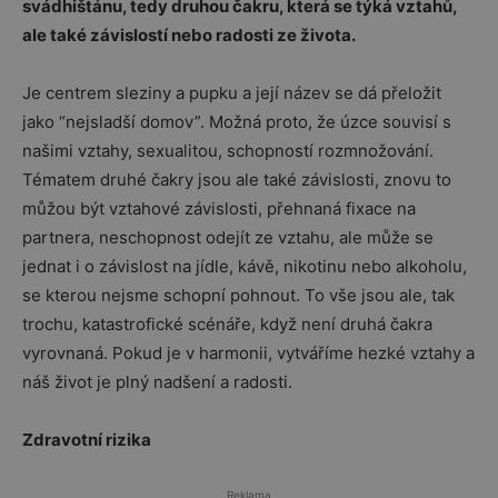
svádhištánu, tedy druhou čakru, která se týká vztahů,
ale také závislostí nebo radosti ze života.
Je centrem sleziny a pupku a její název se dá přeložit
jako “nejsladší domov”. Možná proto, že úzce souvisí s
našimi vztahy, sexualitou, schopností rozmnožování.
Tématem druhé čakry jsou ale také závislosti, znovu to
můžou být vztahové závislosti, přehnaná fixace na
partnera, neschopnost odejít ze vztahu, ale může se
jednat i o závislost na jídle, kávě, nikotinu nebo alkoholu,
se kterou nejsme schopní pohnout. To vše jsou ale, tak
trochu, katastrofické scénáře, když není druhá čakra
vyrovnaná. Pokud je v harmonii, vytváříme hezké vztahy a
náš život je plný nadšení a radosti.
Zdravotní rizika
Reklama