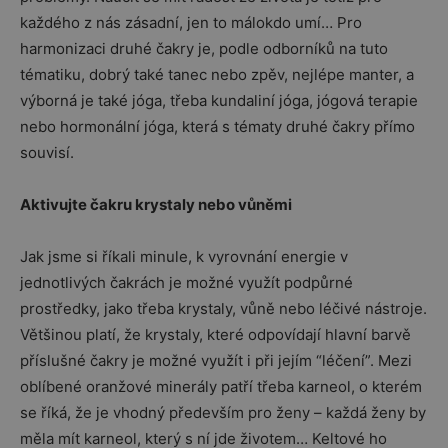
každého z nás zásadní, jen to málokdo umí… Pro
harmonizaci druhé čakry je, podle odborníků na tuto
tématiku, dobrý také tanec nebo zpěv, nejlépe manter, a
výborná je také jóga, třeba kundaliní jóga, jógová terapie
nebo hormonální jóga, která s tématy druhé čakry přímo
souvisí.
Aktivujte čakru krystaly nebo vůněmi
Jak jsme si říkali minule, k vyrovnání energie v
jednotlivých čakrách je možné využít podpůrné
prostředky, jako třeba krystaly, vůně nebo léčivé nástroje.
Většinou platí, že krystaly, které odpovídají hlavní barvě
příslušné čakry je možné využít i při jejím “léčení”. Mezi
oblíbené oranžové minerály patří třeba karneol, o kterém
se říká, že je vhodný především pro ženy – každá ženy by
měla mít karneol, který s ní jde životem… Keltové ho