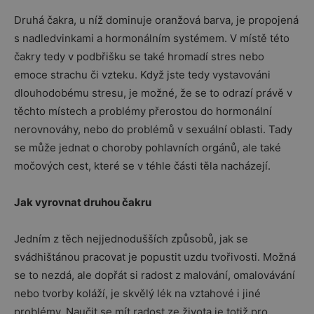
Druhá čakra, u níž dominuje oranžová barva, je propojená
s nadledvinkami a hormonálním systémem. V místě této
čakry tedy v podbřišku se také hromadí stres nebo
emoce strachu či vzteku. Když jste tedy vystavováni
dlouhodobému stresu, je možné, že se to odrazí právě v
těchto místech a problémy přerostou do hormonální
nerovnováhy, nebo do problémů v sexuální oblasti. Tady
se může jednat o choroby pohlavních orgánů, ale také
močových cest, které se v téhle části těla nacházejí.
Jak vyrovnat druhou čakru
Jedním z těch nejjednodušších způsobů, jak se
svádhištánou pracovat je popustit uzdu tvořivosti. Možná
se to nezdá, ale dopřát si radost z malování, omalovávání
nebo tvorby koláží, je skvělý lék na vztahové i jiné
problémy. Naučit se mít radost ze života je totiž pro