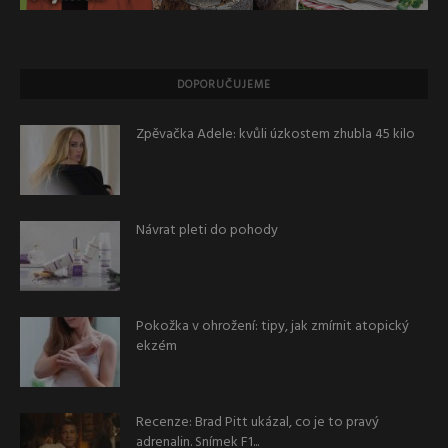
DOPORUČUJEME
Zpěvačka Adele: kvůli úzkostem zhubla 45 kilo
Návrat pleti do pohody
Pokožka v ohrožení: tipy, jak zmírnit atopický
ekzém
Recenze: Brad Pitt ukázal, co je to pravý
adrenalin. Snímek F1...