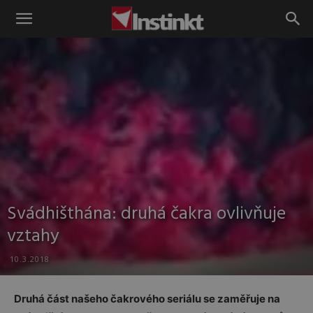
Instinkt
Svádhišthána: druhá čakra ovlivňuje
vztahy
10.3.2018
Druhá část našeho čakrového seriálu se zaměřuje na