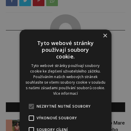
×
Tyto webové stránky
používají soubory
Tereza Lindauerová
cookie.
Tyto webové stránky používají soubory
http://www.zdravivharmonii.cz
cookie ke zlepšení uživatelského zážitku.
Používáním našich webových stránek
souhlasíte se všemi soubory cookie v souladu
s našimi zásadami používání souborů cookie.
Více informací
NEZBYTNĚ NUTNÉ SOUBORY
SOUVISEJÍCÍ ČLÁNKY
VÝKONOVÉ SOUBORY
Zapojte se do letní soutěže s Rio Mare
a vyhrajte iWatch Series 11 nebo
SOUBORY CÍLENÍ