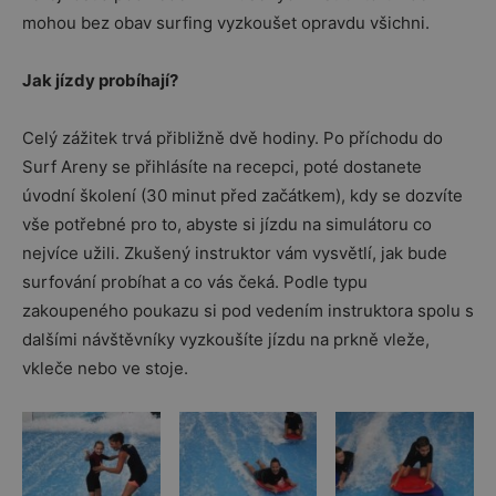
mohou bez obav surfing vyzkoušet opravdu všichni.
Jak jízdy probíhají?
Celý zážitek trvá přibližně dvě hodiny. Po příchodu do
Surf Areny se přihlásíte na recepci, poté dostanete
úvodní školení (30 minut před začátkem), kdy se dozvíte
vše potřebné pro to, abyste si jízdu na simulátoru co
nejvíce užili. Zkušený instruktor vám vysvětlí, jak bude
surfování probíhat a co vás čeká. Podle typu
zakoupeného poukazu si pod vedením instruktora spolu s
dalšími návštěvníky vyzkoušíte jízdu na prkně vleže,
vkleče nebo ve stoje.