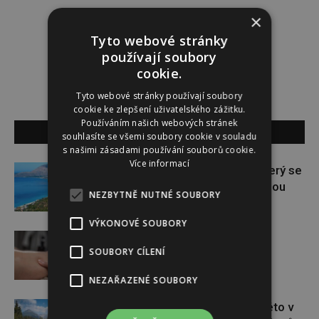
×
PR ČLÁNEK
Tyto webové stránky
používají soubory
cookie.
Tyto webové stránky používají soubory
cookie ke zlepšení uživatelského zážitku.
Používáním našich webových stránek
SOUVISEJÍCÍ ČLÁNKY
souhlasíte se všemi soubory cookie v souladu
s našimi zásadami používání souborů cookie.
Více informací
Albánie: Skrytý klenot Evropy, který se
stává novou turistickou hvězdou
NEZBYTNĚ NUTNÉ SOUBORY
VÝKONOVÉ SOUBORY
Šetrná detoxikace lymfy
SOUBORY CÍLENÍ
NEZAŘAZENÉ SOUBORY
Úchvatná příroda i adrenalin. Léto v