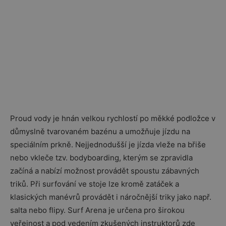
Proud vody je hnán velkou rychlostí po měkké podložce v
důmyslně tvarovaném bazénu a umožňuje jízdu na
speciálním prkně. Nejjednodušší je jízda vleže na břiše
nebo vkleče tzv. bodyboarding, kterým se zpravidla
začíná a nabízí možnost provádět spoustu zábavných
triků. Při surfování ve stoje lze kromě zatáček a
klasických manévrů provádět i náročnější triky jako např.
salta nebo flipy. Surf Arena je určena pro širokou
veřejnost a pod vedením zkušených instruktorů zde