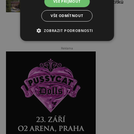
VŠE PŘIJMOUT
Tatrách nabízí celou paletu zážitků
VŠE ODMÍTNOUT
ZOBRAZIT PODROBNOSTI
Reklama