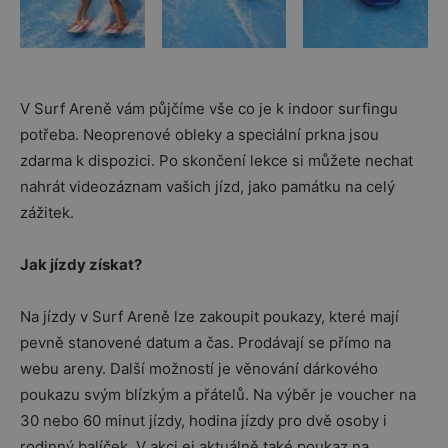
V Surf Areně vám půjčíme vše co je k indoor surfingu
potřeba. Neoprenové obleky a speciální prkna jsou
zdarma k dispozici. Po skončení lekce si můžete nechat
nahrát videozáznam vašich jízd, jako památku na celý
zážitek.
Jak jízdy získat?
Na jízdy v Surf Areně lze zakoupit poukazy, které mají
pevně stanovené datum a čas. Prodávají se přímo na
webu areny. Další možností je věnování dárkového
poukazu svým blízkým a přátelů. Na výběr je voucher na
30 nebo 60 minut jízdy, hodina jízdy pro dvě osoby i
rodinný balíček. V akci ej aktuálně také poukaz na