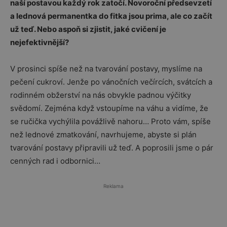
naší postavou každý rok zatočí. Novoroční předsevzetí
a lednová permanentka do fitka jsou prima, ale co začít
už teď. Nebo aspoň si zjistit, jaké cvičení je
nejefektivnější?
V prosinci spíše než na tvarování postavy, myslíme na
pečení cukroví. Jenže po vánočních večírcích, svátcích a
rodinném obžerství na nás obvykle padnou výčitky
svědomí. Zejména když vstoupíme na váhu a vidíme, že
se ručička vychýlila povážlivě nahoru… Proto vám, spíše
než lednové zmatkování, navrhujeme, abyste si plán
tvarování postavy připravili už teď. A poprosili jsme o pár
cenných rad i odbornici…
Reklama