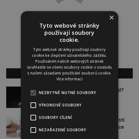
×
Tereza Lindauerová
Tyto webové stránky
http://www.zdravivharmonii.cz
používají soubory
cookie.
Tyto webové stránky používají soubory
cookie ke zlepšení uživatelského zážitku.
Používáním našich webových stránek
souhlasíte se všemi soubory cookie v souladu
SOUVISEJÍCÍ ČLÁNKY
s našimi zásadami používání souborů cookie.
Více informací
Budou se vraždit malé děti dál?
NEZBYTNĚ NUTNÉ SOUBORY
VÝKONOVÉ SOUBORY
SOUBORY CÍLENÍ
Těhotenství není samozřejmostí.
Pomáhá asistovaná reprodukce
NEZAŘAZENÉ SOUBORY