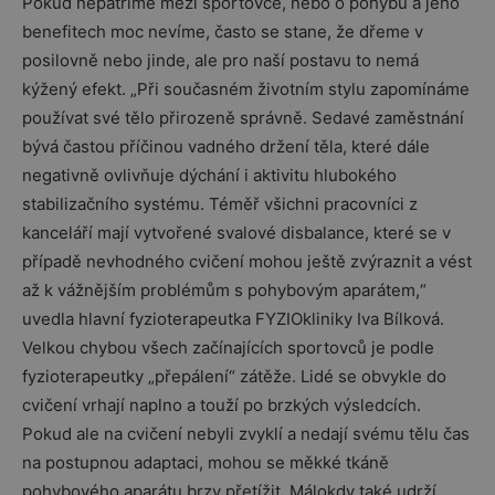
Pokud nepatříme mezi sportovce, nebo o pohybu a jeho
benefitech moc nevíme, často se stane, že dřeme v
posilovně nebo jinde, ale pro naší postavu to nemá
kýžený efekt. „Při současném životním stylu zapomínáme
používat své tělo přirozeně správně. Sedavé zaměstnání
bývá častou příčinou vadného držení těla, které dále
negativně ovlivňuje dýchání i aktivitu hlubokého
stabilizačního systému. Téměř všichni pracovníci z
kanceláří mají vytvořené svalové disbalance, které se v
případě nevhodného cvičení mohou ještě zvýraznit a vést
až k vážnějším problémům s pohybovým aparátem,“
uvedla hlavní fyzioterapeutka FYZIOkliniky Iva Bílková.
Velkou chybou všech začínajících sportovců je podle
fyzioterapeutky „přepálení“ zátěže. Lidé se obvykle do
cvičení vrhají naplno a touží po brzkých výsledcích.
Pokud ale na cvičení nebyli zvyklí a nedají svému tělu čas
na postupnou adaptaci, mohou se měkké tkáně
pohybového aparátu brzy přetížit. Málokdy také udrží