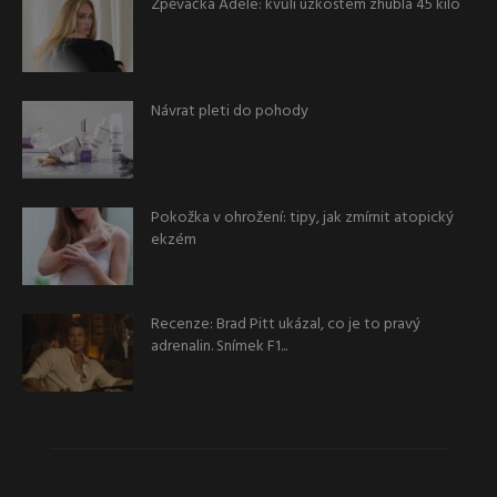
Zpěvačka Adele: kvůli úzkostem zhubla 45 kilo
Návrat pleti do pohody
Pokožka v ohrožení: tipy, jak zmírnit atopický
ekzém
Recenze: Brad Pitt ukázal, co je to pravý
adrenalin. Snímek F1...