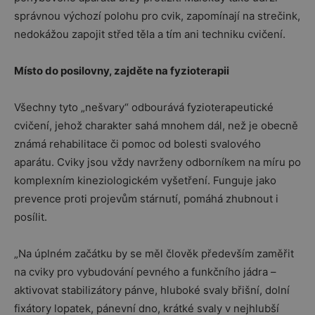
správnou výchozí polohu pro cvik, zapomínají na strečink,
nedokážou zapojit střed těla a tím ani techniku cvičení.
Místo do posilovny, zajděte na fyzioterapii
Všechny tyto „nešvary“ odbourává fyzioterapeutické
cvičení, jehož charakter sahá mnohem dál, než je obecně
známá rehabilitace či pomoc od bolesti svalového
aparátu. Cviky jsou vždy navrženy odborníkem na míru po
komplexním kineziologickém vyšetření. Funguje jako
prevence proti projevům stárnutí, pomáhá zhubnout i
posílit.
„Na úplném začátku by se měl člověk především zaměřit
na cviky pro vybudování pevného a funkčního jádra –
aktivovat stabilizátory pánve, hluboké svaly břišní, dolní
fixátory lopatek, pánevní dno, krátké svaly v nejhlubší