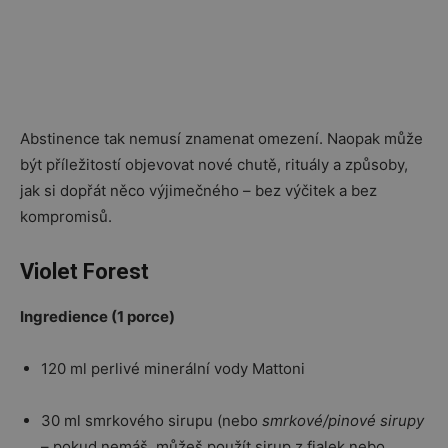
Abstinence tak nemusí znamenat omezení. Naopak může
být příležitostí objevovat nové chutě, rituály a způsoby,
jak si dopřát něco výjimečného – bez výčitek a bez
kompromisů.
Violet Forest
Ingredience (1 porce)
120 ml perlivé minerální vody Mattoni
30 ml smrkového sirupu (nebo
smrkové/pinové sirupy
– pokud nemáš, můžeš použít sirup z fialek nebo