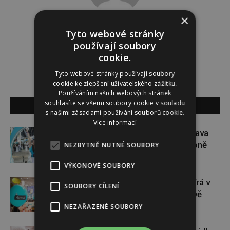
×
Lucie Šáleová
Tyto webové stránky
používají soubory
cookie.
Tyto webové stránky používají soubory
cookie ke zlepšení uživatelského zážitku.
Používáním našich webových stránek
souhlasíte se všemi soubory cookie v souladu
SOUVISEJÍCÍ ČLÁNKY
s našimi zásadami používání souborů cookie.
Více informací
Dopřejte si na Colours of Ostrava
pauzu plnou zážitků v IQOS zóně
NEZBYTNĚ NUTNÉ SOUBORY
VÝKONOVÉ SOUBORY
Dánský řetězec NORMAL otevírá v
SOUBORY CÍLENÍ
České republice své první dvě
prodejny
NEZAŘAZENÉ SOUBORY