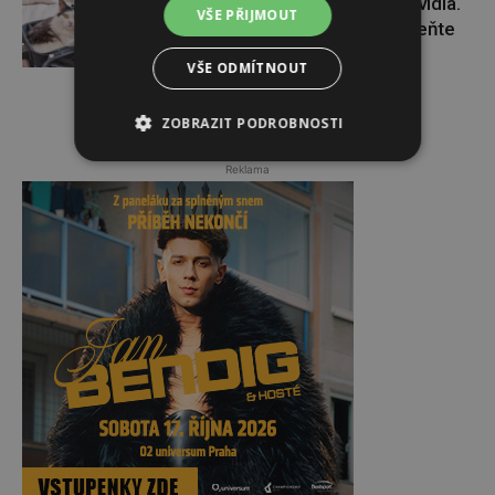
Cestování s kočkou má svá pravidla.
VŠE PŘIJMOUT
Tohle před dovolenou nepodceňte
VŠE ODMÍTNOUT
ZOBRAZIT PODROBNOSTI
Reklama