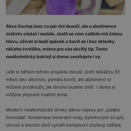
Akce Suchej únor za pár dní skončí, ale u abstinence
můžete zůstat i nadále. Jestli se vám zalíbilo mít čistou
hlavu, užívat si lepší spánek a bavit se i bez sklenky
něčeho tvrdšího, máme pro vás skvělý tip. Tento
nealkoholický koktejl si doma zamilujete i vy.
Lidé si během tohoto projektu zkouší, jestli dokážou žít
měsíc bez alkoholu, pomalu končí, ale abstinenci si
můžete prodloužit, jak dlouho budete chtít. I doma si
můžete připravit kvalitní drink.
Moderní nealkoholické drinky dávno nejsou jen „sladká
limonáda“. Kombinace minerální vody, bylinkových sirupů,
citrusů a lesních tónů vytváří komplexní chuťový zážitek.