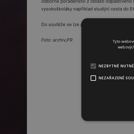
odborné poradenství z oblasti odpadového 
vysokoškoláky například studijní cesta do E
Do soutěže se lze přihlásit na
http://druho
Foto: archiv,PR
Tyto webové
webových
NEZBYTNĚ NUTNÉ
NEZAŘAZENÉ SO