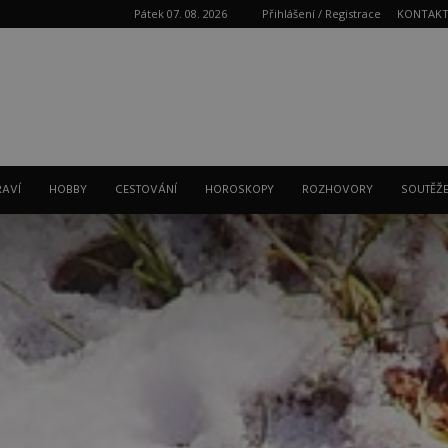
Pátek 07. 08. 2026
Přihlášení / Registrace
KONTAK
Reklama
RAVÍ
HOBBY
CESTOVÁNÍ
HOROSKOPY
ROZHOVORY
SOUTĚŽ