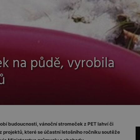
ek na půdě, vyrobila
ů
bí budoucnosti, vánoční stromeček z PET lahví či
z projektů, které se účastní letošního ročníku soutěže