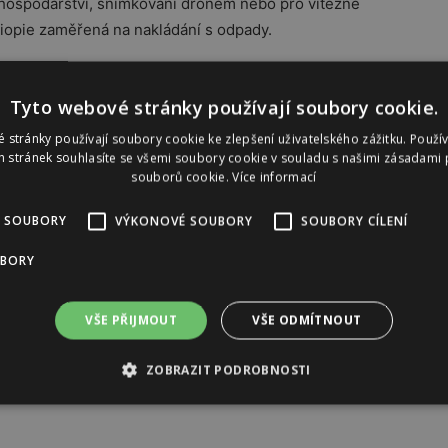
hospodářství, snímkování dronem nebo pro vítězné
tiopie zaměřená na nakládání s odpady.
tnasurovina.mpo.cz
.
Tyto webové stránky používají soubory cookie.
 stránky používají soubory cookie ke zlepšení uživatelského zážitku. Použí
 stránek souhlasíte se všemi soubory cookie v souladu s našimi zásadami 
souborů cookie.
Více informací
Reklama
 SOUBORY
VÝKONOVÉ SOUBORY
SOUBORY CÍLENÍ
UBORY
VŠE PŘIJMOUT
VŠE ODMÍTNOUT
ZOBRAZIT PODROBNOSTI