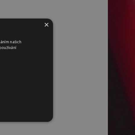
×
váním našich
používání