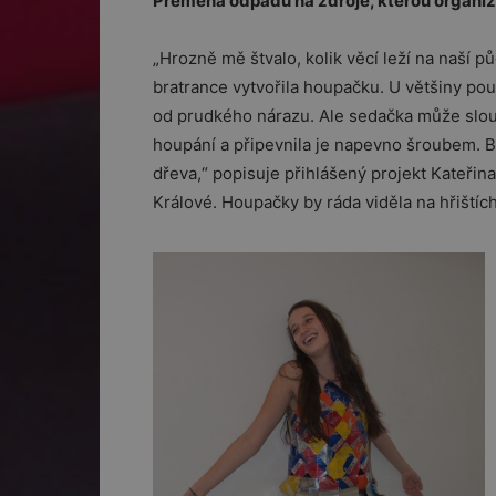
Přeměna odpadů na zdroje, kterou organiz
„Hrozně mě štvalo, kolik věcí leží na naší 
bratrance vytvořila houpačku. U většiny pou
od prudkého nárazu. Ale sedačka může slouž
houpání a připevnila je napevno šroubem. 
dřeva,“ popisuje přihlášený projekt Kateřina
Králové. Houpačky by ráda viděla na hřištíc