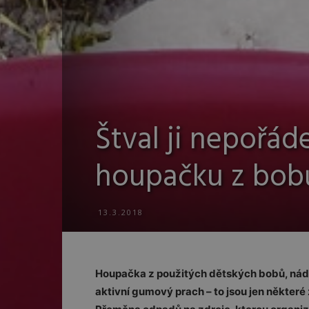
Štval ji nepořád
houpačku z bob
13.3.2018
Houpačka z použitých dětských bobů, nádo
aktivní gumový prach – to jsou jen některé 