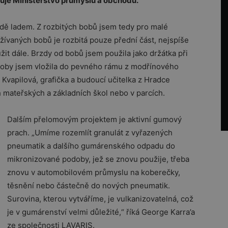
uje Ministerstvo průmyslu a obchodu.
půdě ladem. Z rozbitých bobů jsem tedy pro malé
žívaných bobů je rozbitá pouze přední část, nejspíše
it dále. Brzdy od bobů jsem použila jako držátka při
Boby jsem vložila do pevného rámu z modřínového
 Kvapilová, grafička a budoucí učitelka z Hradce
h mateřských a základních škol nebo v parcích.
Dalším přelomovým projektem je aktivní gumový
prach. „Umíme rozemlít granulát z vyřazených
pneumatik a dalšího gumárenského odpadu do
mikronizované podoby, jež se znovu použije, třeba
znovu v automobilovém průmyslu na koberečky,
těsnění nebo částečně do nových pneumatik.
Surovina, kterou vytváříme, je vulkanizovatelná, což
je v gumárenství velmi důležité,“ říká George Karra’a
ze společnosti LAVARIS.