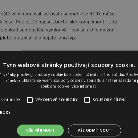
ještě vám nenapsal, že byste se mohli sejít? To může
k času. Pak to, že napsal, berte jako kompliment – zdá
zor, pokud se neustále vymlouvá – pak si takhle možná
ijdete jen „milá“, ale nejste jeho typ.
Tyto webové stránky používají soubory cookie.
ykašle na večer s přáteli, pak je až po uši zamilovaný.
 stránky používají soubory cookie ke zlepšení uživatelského zážitku. Použí
olikrát pokoušela pozvat na rande anebo mu dávala jasně
 stránek souhlasíte se všemi soubory cookie v souladu s našimi zásadami 
jste jeho typ nebo je zamilovaný do jiné. Nic si z toho
souborů cookie.
Více informací
ys jen ztrácela čas.
 SOUBORY
VÝKONOVÉ SOUBORY
SOUBORY CÍLENÍ
Reklama
UBORY
VŠE PŘIJMOUT
VŠE ODMÍTNOUT