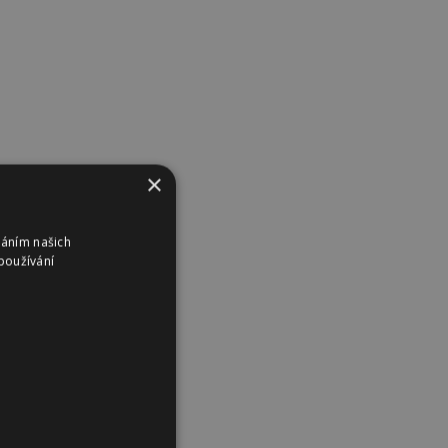
×
váním našich
používání