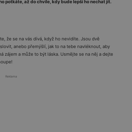
o potkáte, až do chvíle, kdy bude lepší ho nechat jít.
íte, že se na vás dívá, když ho nevidíte. Jsou dvě
oslovit, anebo přemýšlí, jak to na tebe navléknout, aby
má zájem a může to být láska. Usmějte se na něj a dejte
houpe!
Reklama