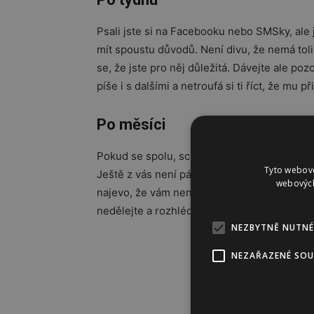
Psali jste si na Facebooku nebo SMSky, ale 
mít spoustu důvodů. Není divu, že nemá toli
se, že jste pro něj důležitá. Dávejte ale po
píše i s dalšími a netroufá si ti říct, že mu př
Po měsíci
Pokud se spolu, scházíte a on se kvůli vám v
Tyto webové
Ještě z vás není pár, i když jste ho už něk
webových
najevo, že vám není lhostejný? Tak možná ne
nedělejte a rozhlédněte se po jiných, tady b
NEZBYTNĚ NUTNÉ
NEZAŘAZENÉ SO