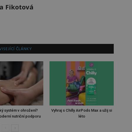
a Fikotová
ISEJÍCÍ ČLÁNKY
ký systém v ohrožení?
Vyhraj s Chilly AirPods Max a užij si
oderní nutriční podporu
léto