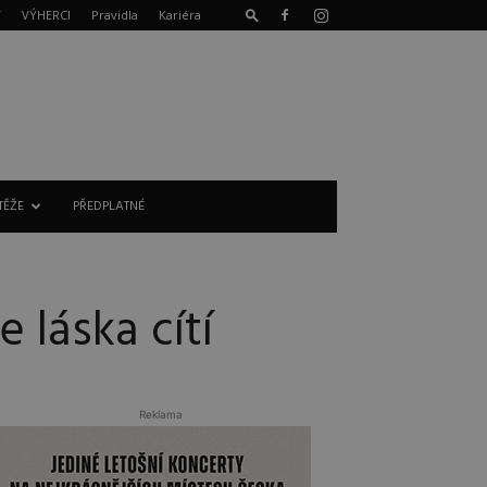
T
VÝHERCI
Pravidla
Kariéra
TĚŽE
PŘEDPLATNÉ
 láska cítí
Reklama