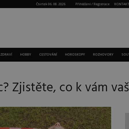
Čtvrtek 06. 08. 2026
Přihlášení / Registrace
KONTAK
Reklama
 ZDRAVÍ
HOBBY
CESTOVÁNÍ
HOROSKOPY
ROZHOVORY
SOU
? Zjistěte, co k vám vaše