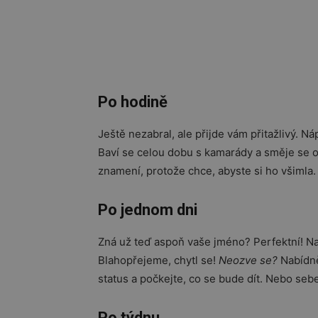
Po hodině
Ještě nezabral, ale přijde vám přitažlivý. Ná
Baví se celou dobu s kamarády a směje se o
znamení, protože chce, abyste si ho všimla
Po jednom dni
Zná už teď aspoň vaše jméno? Perfektní! N
Blahopřejeme, chytl se!
Neozve se?
Nabídně
status a počkejte, co se bude dít. Nebo se
Po týdnu