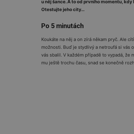
u něj šance. A to od prvního momentu, kdy h
Otestujte jeho city…
Po 5 minutách
Koukáte na něj a on zírá někam pryč. Ale cít
možnosti. Buď je stydlivý a netroufá si vás 
vás sbalil. V každém případě to vypadá, že 
mu ještě trochu času, snad se konečně roz