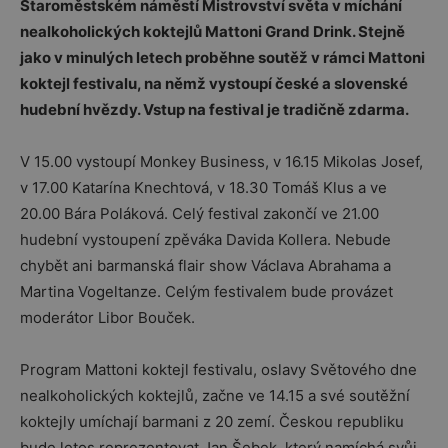
Staroměstském náměstí Mistrovství světa v míchání
nealkoholických koktejlů Mattoni Grand Drink. Stejně
jako v minulých letech proběhne soutěž v rámci Mattoni
koktejl festivalu, na němž vystoupí české a slovenské
hudební hvězdy. Vstup na festival je tradičně zdarma.
V 15.00 vystoupí Monkey Business, v 16.15 Mikolas Josef,
v 17.00 Katarína Knechtová, v 18.30 Tomáš Klus a ve
20.00 Bára Poláková. Celý festival zakončí ve 21.00
hudební vystoupení zpěváka Davida Kollera. Nebude
chybět ani barmanská flair show Václava Abrahama a
Martina Vogeltanze. Celým festivalem bude provázet
moderátor Libor Bouček.
Program Mattoni koktejl festivalu, oslavy Světového dne
nealkoholických koktejlů, začne ve 14.15 a své soutěžní
koktejly umíchají barmani z 20 zemí. Českou republiku
bude letos reprezentovat Jan Šebek, který namíchá svůj