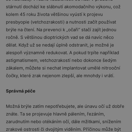
stárnutí dochází ke slábnutí akomodačního výkonu, což
kolem 45 roku života většinou vyústí k projevu
presbyopie (vetchozrakosti) a nutnosti začít používat
brýle na čtení. Na prevenci k „očaři“ stačí zajít jednou
ročně. S většinou dioptrických vad se dá navíc něco
dělat. Když už se nedají úplně odstranit, je možné je
alespoň významně redukovat. A pokud trpíte například
astigmatismem, vetchozrakostí nebo dokonce šedým
zákalem, můžete si nechat implantovat umělé nitrooční
čočky, které zrak nejenom zlepší, ale mnohdy i vrátí.
Správná péče
Možná brýle zatím nepotřebujete, ale únavu očí už dobře
znáte. Ta se projevuje hlavně pálením, řezáním,
zarudnutím nebo otékáním očí, dále mžitkami, snížením
zrakové ostrosti či dvojitým viděním. Příčinou může být