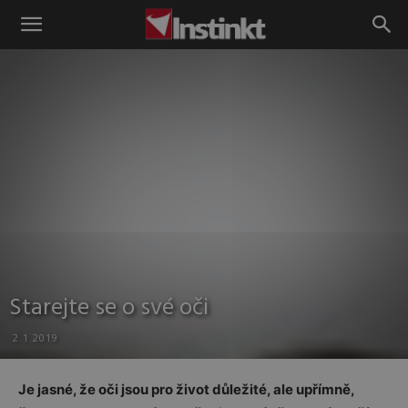
Instinkt
Starejte se o své oči
2.1.2019
Je jasné, že oči jsou pro život důležité, ale upřímně,