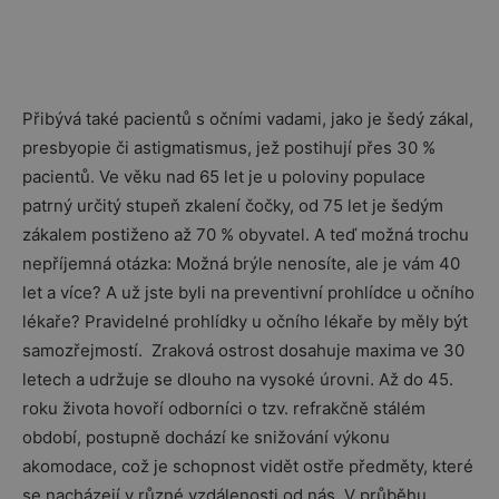
Přibývá také pacientů s očními vadami, jako je šedý zákal,
presbyopie či astigmatismus, jež postihují přes 30 %
pacientů. Ve věku nad 65 let je u poloviny populace
patrný určitý stupeň zkalení čočky, od 75 let je šedým
zákalem postiženo až 70 % obyvatel. A teď možná trochu
nepříjemná otázka: Možná brýle nenosíte, ale je vám 40
let a více? A už jste byli na preventivní prohlídce u očního
lékaře? Pravidelné prohlídky u očního lékaře by měly být
samozřejmostí. Zraková ostrost dosahuje maxima ve 30
letech a udržuje se dlouho na vysoké úrovni. Až do 45.
roku života hovoří odborníci o tzv. refrakčně stálém
období, postupně dochází ke snižování výkonu
akomodace, což je schopnost vidět ostře předměty, které
se nacházejí v různé vzdálenosti od nás. V průběhu