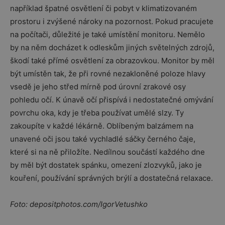
například špatné osvětlení či pobyt v klimatizovaném
prostoru i zvýšené nároky na pozornost. Pokud pracujete
na počítači, důležité je také umístění monitoru. Nemělo
by na něm docházet k odleskům jiných světelných zdrojů,
škodí také přímé osvětlení za obrazovkou. Monitor by měl
být umístěn tak, že při rovné nezakloněné poloze hlavy
vsedě je jeho střed mírně pod úrovní zrakové osy
pohledu očí. K únavě očí přispívá i nedostatečné omývání
povrchu oka, kdy je třeba používat umělé slzy. Ty
zakoupíte v každé lékárně. Oblíbeným balzámem na
unavené oči jsou také vychladlé sáčky černého čaje,
které si na ně přiložíte. Nedílnou součástí každého dne
by měl být dostatek spánku, omezení zlozvyků, jako je
kouření, používání správných brýlí a dostatečná relaxace.
Foto: depositphotos.com/IgorVetushko