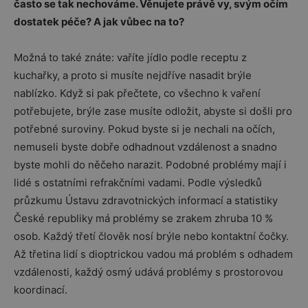
často se tak nechováme. Věnujete právě vy, svým očím
dostatek péče? A jak vůbec na to?
Možná to také znáte: vaříte jídlo podle receptu z
kuchařky, a proto si musíte nejdříve nasadit brýle
nablízko. Když si pak přečtete, co všechno k vaření
potřebujete, brýle zase musíte odložit, abyste si došli pro
potřebné suroviny. Pokud byste si je nechali na očích,
nemuseli byste dobře odhadnout vzdálenost a snadno
byste mohli do něčeho narazit. Podobné problémy mají i
lidé s ostatními refrakčními vadami. Podle výsledků
průzkumu Ústavu zdravotnických informací a statistiky
České republiky má problémy se zrakem zhruba 10 %
osob. Každý třetí člověk nosí brýle nebo kontaktní čočky.
Až třetina lidí s dioptrickou vadou má problém s odhadem
vzdálenosti, každý osmý udává problémy s prostorovou
koordinací.