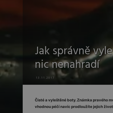
Jak správně vyle
nic nenahradí
13.11.2017
Čisté a vyleštěné boty. Známka pravého muže
vhodnou péčí navíc prodloužíte jejich život