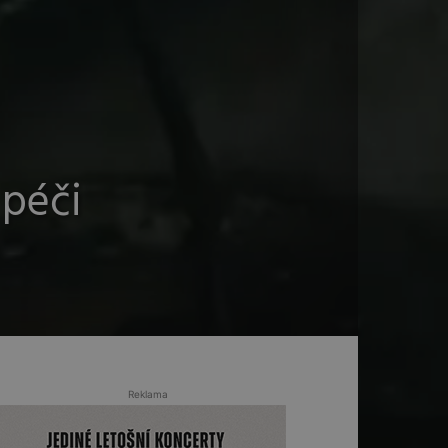
 péči
Reklama