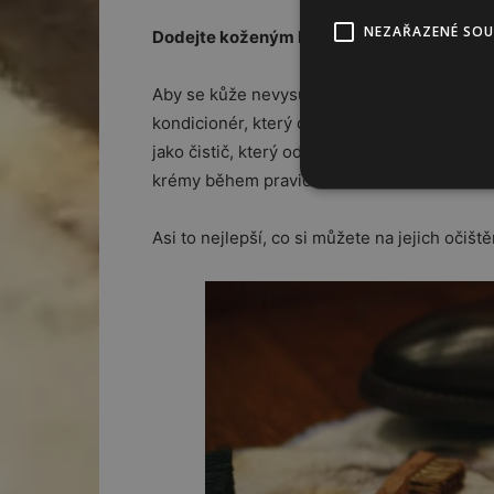
NEZAŘAZENÉ SO
Dodejte koženým botám živiny
Aby se kůže nevysušila a nepopraskala, je n
kondicionér, který dokonale vyživí kůži na 
jako čistič, který odstraní zbytky starého 
krémy během pravidelného čištění bot.
Asi to nejlepší, co si můžete na jejich očišt