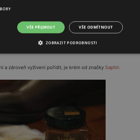
UBORY
utné nejprve vašim botám dodat živiny. Použijte
VŠE PŘIJMOUT
VŠE ODMÍTNOUT
švech vašich kožených bot. Zároveň kondicionér slouží
krému. Doporučuje se používat jako základ pod vosky a
ZOBRAZIT PODROBNOSTI
ění a zároveň vyživení pořídit, je krém od značky
Saphir.