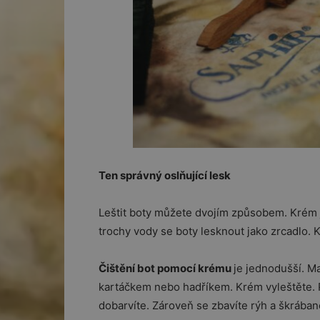
Ten správný oslňující lesk
Leštit boty můžete dvojím způsobem. Krém j
trochy vody se boty lesknout jako zrcadlo. Kt
Čištění bot pomocí krému
je jednodušší. M
kartáčkem nebo hadříkem. Krém vyleštěte. P
dobarvíte. Zároveň se zbavíte rýh a škrábanc