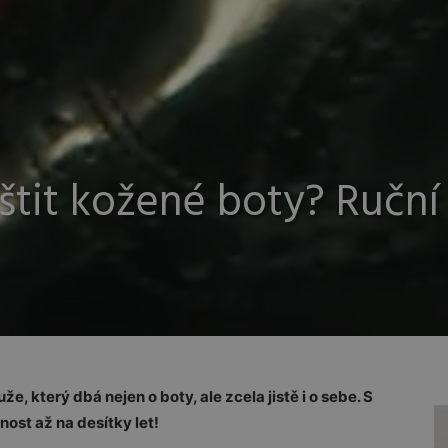
štit kožené boty? Ruční
, který dbá nejen o boty, ale zcela jistě i o sebe. S
nost až na desítky let!