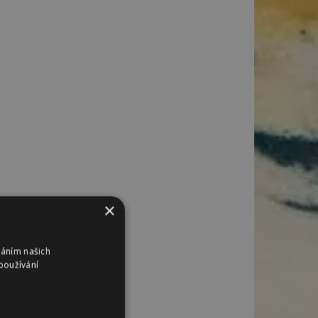
×
váním našich
používání