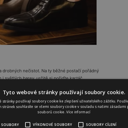
u a drobných nečistot. Na ty běžné postačí pořádný
 i světlých barev, určitě si pořiďte kartáč
Tyto webové stránky používají soubory cookie.
íny, omyjte je vodou. Nechejte je ale poté uschnout na
 stránky používají soubory cookie ke zlepšení uživatelského zážitku. Použí
 stránek souhlasíte se všemi soubory cookie v souladu s našimi zásadami 
vaše boty neztratily tvar. Pokud i tak najdete skvrny,
souborů cookie.
Více informací
hloubkový čistič
. Ten ale nejprve otestujte na skrytém
 SOUBORY
VÝKONOVÉ SOUBORY
SOUBORY CÍLENÍ