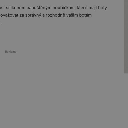
ost silikonem napuštěným houbičkám, které mají boty
e považovat za správný a rozhodně vašim botám
.
Reklama