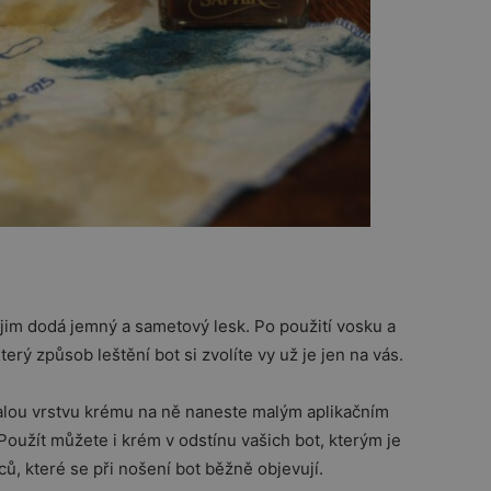
im dodá jemný a sametový lesk. Po použití vosku a
erý způsob leštění bot si zvolíte vy už je jen na vás.
alou vrstvu krému na ně naneste malým aplikačním
oužít můžete i krém v odstínu vašich bot, kterým je
ů, které se při nošení bot běžně objevují.