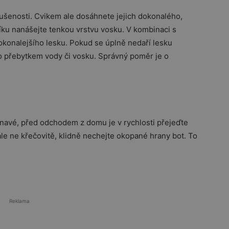
ušenosti. Cvikem ale dosáhnete jejich dokonalého,
ku nanášejte tenkou vrstvu vosku. V kombinaci s
onalejšího lesku. Pokud se úplně nedaří lesku
o přebytkem vody či vosku. Správný poměr je o
inavé, před odchodem z domu je v rychlosti přejeďte
ale ne křečovitě, klidně nechejte okopané hrany bot. To
Reklama