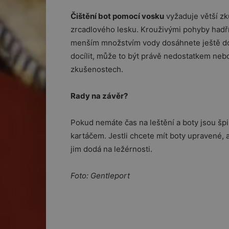
Čištění bot pomocí vosku
vyžaduje větší zk
zrcadlového lesku. Krouživými pohyby hadří
menším množstvím vody dosáhnete ještě dok
docílit, může to být právě nedostatkem neb
zkušenostech.
Rady na závěr?
Pokud nemáte čas na leštění a boty jsou šp
kartáčem. Jestli chcete mít boty upravené, 
jim dodá na ležérnosti.
Foto: Gentleport