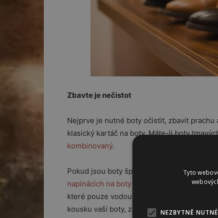
Zbavte je nečistot
Nejprve je nutné boty očistit, zbavit prach
klasický kartáč na boty. Máte-li boty tmavých
kombinovaný
.
Pokud jsou boty špinavé od bláta či další šp
Tyto webové
webových
napínácích na boty
za pokojové teploty, aby 
které pouze vodou vyčistit nejdou, použijte
kousku vaší boty, zda nereaguje agresivně.
NEZBYTNĚ NUTNÉ