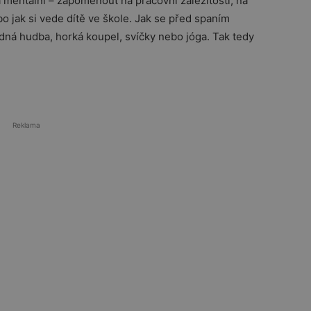
a mentální – zapomenout na pracovní záležitosti, na
o jak si vede dítě ve škole. Jak se před spaním
idná hudba, horká koupel, svíčky nebo jóga. Tak tedy
Reklama