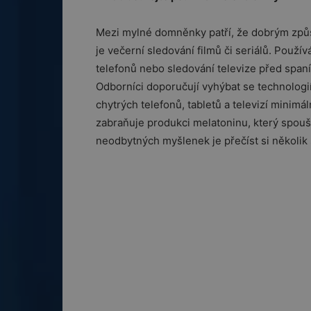
Mezi mylné domněnky patří, že dobrým způs
je večerní sledování filmů či seriálů. Použív
telefonů nebo sledování televize před span
Odborníci doporučují vyhýbat se technologií
chytrých telefonů, tabletů a televizí minimá
zabraňuje produkci melatoninu, který spouš
neodbytných myšlenek je přečíst si několik 