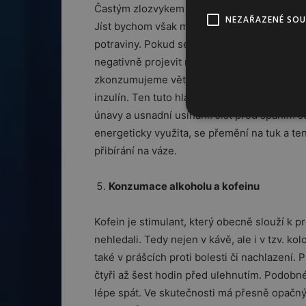
Častým zlozvykem je mít večerní odpočinek s
NEZAŘAZENÉ SO
Jíst bychom však měli nejpozději jednu až d
potraviny. Pokud se najíme na noc, udržujem
negativně projevit na regeneraci. Usnout po
zkonzumujeme větší množství sacharidů, vzr
inzulín. Ten tuto hladinu sníží obvykle na h
únavy a usnadní usínání. Jíst před spaním 
energeticky využita, se přemění na tuk a te
přibírání na váze.
Konzumace alkoholu a kofeinu
Kofein je stimulant, který obecně slouží k 
nehledali. Tedy nejen v kávě, ale i v tzv. k
také v prášcích proti bolesti či nachlazení
čtyři až šest hodin před ulehnutím. Podobné
lépe spát. Ve skutečnosti má přesně opačný 