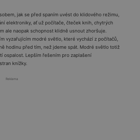
obem, jak se před spaním uvést do klidového režimu,
ání elektroniky, ať už počítače, čteček knih, chytrých
ím ale naopak schopnost klidně usnout zhoršuje.
m vyzařujícím modré světlo, které vychází z počítačů,
lně hodinu před tím, než jdeme spát. Modré světlo totiž
tí ospalost. Lepším řešením pro zaplašení
stran knížky.
Reklama