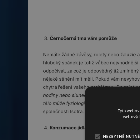
Černočerná tma vám pomůže
Nemáte žádné závěsy, rolety nebo žaluzie a 
hluboký spánek je totiž vůbec nejvhodnější ú
odpočívat, za což je odpovědný již zmíněn
nějaké stínění mít měli. Pokud vám nevyhovu
chytrá řešení vašeho problému: „
Do rolet n
hodiny nebo sluneční čidlo. V určitou dobu 
tělo může fyziologicky probudit,“
vysvětluje
Tyto webové
společnosti Isotra.
webových
Konzumace jídla těsně před spaním
NEZBYTNĚ NUTNÉ