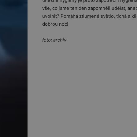
tělesné hygieny je proto zapotřebí i hygien
vše, co jsme ten den zapomněli udělat, aneb
uvolnit? Pomáhá ztlumené světlo, tichá a kl
dobrou noc!
foto: archiv