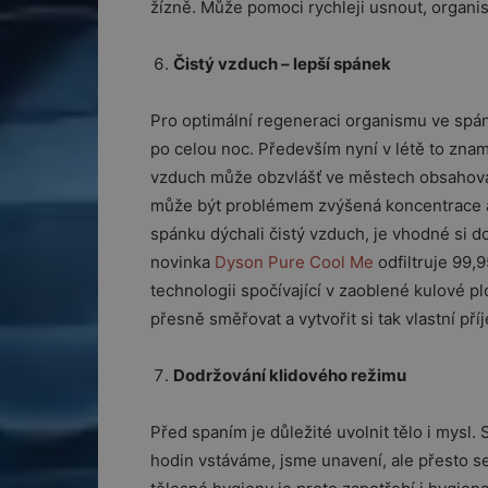
žízně. Může pomoci rychleji usnout, organi
Čistý vzduch – lepší spánek
Pro optimální regeneraci organismu ve spánk
po celou noc. Především nyní v létě to zn
vzduch může obzvlášť ve městech obsahova
může být problémem zvýšená koncentrace a
spánku dýchali čistý vzduch, je vhodné si do
novinka
Dyson Pure Cool Me
odfiltruje 99,9
technologii spočívající v zaoblené kulové 
přesně směřovat a vytvořit si tak vlastní p
Dodržování klidového režimu
Před spaním je důležité uvolnit tělo i mysl. 
hodin vstáváme, jsme unavení, ale přesto s