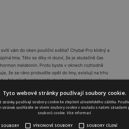
svítí vám do oken pouliční světla? Chyba! Pro klidný a
plná tma. Tělo se díky ní dozví, že je skutečně čas
ý hormon melatonin. Proto byste v oknech rozhodně
je, že se ráno probudíte opět do tmy, existují na trhu
ebo žaluzií už umíme zabudovat i elektronické spínací
se pak stínění podle denní doby otevře, takže se vaše
Tyto webové stránky používají soubory cookie.
 Jan Žižlavský, odborník na stínění z opavské
 stránky používají soubory cookie ke zlepšení uživatelského zážitku. Použí
 stránek souhlasíte se všemi soubory cookie v souladu s našimi zásadami 
souborů cookie.
Více informací
 SOUBORY
VÝKONOVÉ SOUBORY
SOUBORY CÍLENÍ