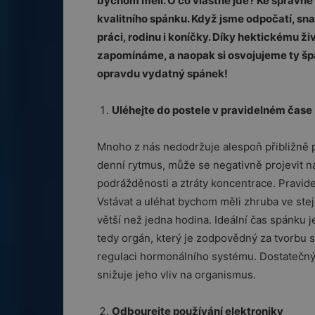
bychom měli. O co vlastně jde? Ke správn
kvalitního spánku. Když jsme odpočatí, sn
práci, rodinu i koníčky. Díky hektickému ži
zapomínáme, a naopak si osvojujeme ty špatn
opravdu vydatný spánek!
Uléhejte do postele v pravidelném čase
Mnoho z nás nedodržuje alespoň přibližně p
denní rytmus, může se negativně projevit na
podrážděnosti a ztráty koncentrace. Pravid
Vstávat a uléhat bychom měli zhruba ve stej
větší než jedna hodina. Ideální čas spánku j
tedy orgán, který je zodpovědný za tvorbu
regulaci hormonálního systému. Dostatečný 
snižuje jeho vliv na organismus.
Odbourejte používání elektroniky