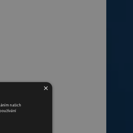
×
váním našich
používání