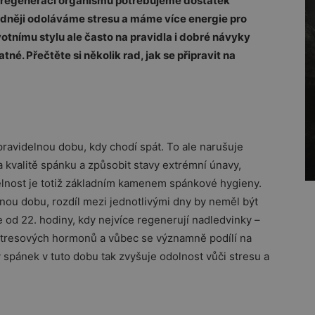
é regeneraci organismu potřebujeme dostatek
adněji odoláváme stresu a máme více energie pro
votnímu stylu ale často na pravidla i dobré návyky
é. Přečtěte si několik rad, jak se připravit na
ravidelnou dobu, kdy chodí spát. To ale narušuje
 kvalitě spánku a způsobit stavy extrémní únavy,
elnost je totiž základním kamenem spánkové hygieny.
nou dobu, rozdíl mezi jednotlivými dny by neměl být
e od 22. hodiny, kdy nejvíce regenerují nadledvinky –
 stresových hormonů a vůbec se významně podílí na
spánek v tuto dobu tak zvyšuje odolnost vůči stresu a