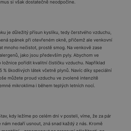
smus si však dostatečně neodpočine.
u je důležitý přísun kyslíku, tedy čerstvého vzduchu,
amená spánek při otevřeném okně, přičemž ale venkovní
t mnoho nečistot, prostě smog. Na venkově zase
lergenů, jako jsou především pyly. Abychom ve
 ložnice pořídit kvalitní čističku vzduchu. Například
5 % škodlivých látek včetně plynů. Navíc díky speciální
ploše můžete proud vzduchu ve zvolené intenzitě
říjemné mikroklima i během teplých letních nocí.
Stav, kdy ležíme po celém dni v posteli, víme, že za pár
e nám nedaří usnout, zná snad každý z nás. Kromě