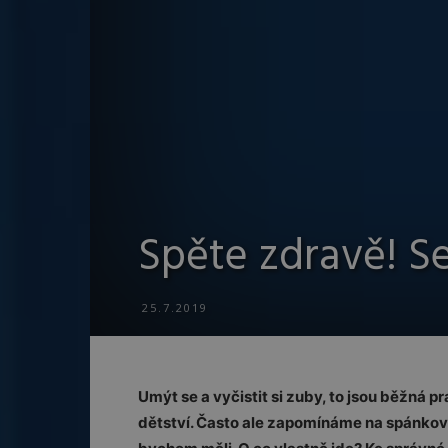
Spěte zdravě! S
25.7.2019
Umýt se a vyčistit si zuby, to jsou běžná p
dětství. Často ale zapomínáme na spánkovo