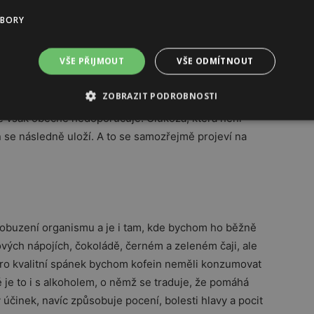
pojený s dobou, kdy se lze „konečně v klidu najíst“.
UBORY
vě hodiny před spaním, a také pečlivě vybírat
e v chodu trávicí trakt včetně jater, což se může
VŠE PŘIJMOUT
VŠE ODMÍTNOUT
 jídle sice může být snazší, protože pokud
oste hladina glukózy v krvi a organismus vyplaví
ZOBRAZIT PODROBNOSTI
odnotu nižší, než byla předtím, což se projeví pocitem
se však obecně nedoporučuje. Glukóza, která není
n se následně uloží. A to se samozřejmě projeví na
probuzení organismu a je i tam, kde bychom ho běžně
olových nápojích, čokoládě, černém a zeleném čaji, ale
. Pro kvalitní spánek bychom kofein neměli konzumovat
 je to i s alkoholem, o němž se traduje, že pomáhá
účinek, navíc způsobuje pocení, bolesti hlavy a pocit