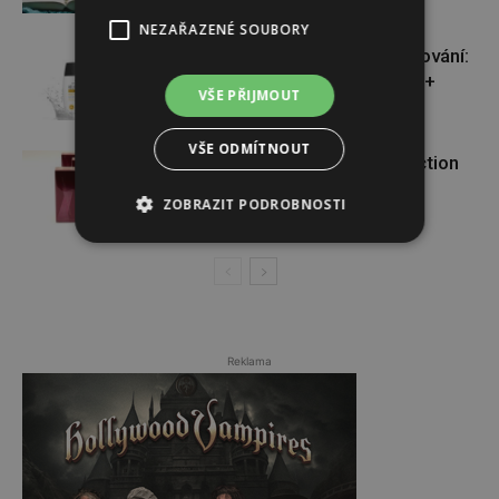
NEZAŘAZENÉ SOUBORY
VÝHERCI: novinka ve světě opalování:
Heliocare Water Gel SPF 50+
VŠE PŘIJMOUT
VŠE ODMÍTNOUT
VÝHERCI: o krásnou vůni Attraction
Sensation od AVONu
ZOBRAZIT PODROBNOSTI
Reklama