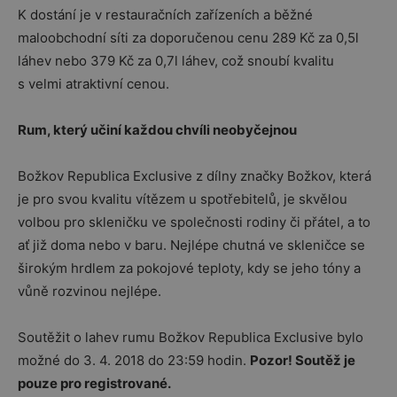
K dostání je v restauračních zařízeních a běžné
maloobchodní síti za doporučenou cenu 289 Kč za 0,5l
láhev nebo 379 Kč za 0,7l láhev, což snoubí kvalitu
s velmi atraktivní cenou.
Rum, který učiní každou chvíli neobyčejnou
Božkov Republica Exclusive z dílny značky Božkov, která
je pro svou kvalitu vítězem u spotřebitelů, je skvělou
volbou pro skleničku ve společnosti rodiny či přátel, a to
ať již doma nebo v baru. Nejlépe chutná ve skleničce se
širokým hrdlem za pokojové teploty, kdy se jeho tóny a
vůně rozvinou nejlépe.
Soutěžit o lahev rumu Božkov Republica Exclusive bylo
možné do 3. 4. 2018 do 23:59 hodin.
Pozor! Soutěž je
pouze pro registrované.