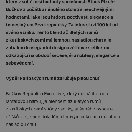
který v sobě mísí hodnoty společnosti Stock Plzeň-
Božkov z počátku minulého století s neochvějnými
hodnotami, jako jsou hrdost, poctivost, elegance a
řemeslný um První republiky. Ta letos slaví 100 let od
svého vzniku.
Tento blend až 8letých rumů
z karibských zemí má jemnou, nasládlou chuť a je
zabalen do elegantní designové láhve s etiketou
odkazující na období secese, éru noblesy, elegance a
sebevědomí.
Výběr karibských rumů zaručuje plnou chuť
Božkov Republica Exclusive, který má nádhernou
jantarovou barvu, je blendem až 8letých rumů
z karibských zemí s tóny vanilky, sušeného ovoce a
oříšků. Je jemně doladěn třtinovým cukrem a má plnou,
nasládlou chuť.