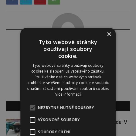
×
Tyto webové stránky
používají soubory
Redakce
cookie.
Tyto webové stránky používají soubory
Redakce magazínu Instinkt.
cookie ke zlepšení uživatelského zážitku.
Používáním našich webových stránek
souhlasíte se všemi soubory cookie v souladu
s našimi zásadami používání souborů cookie.
Více informací
SOUVISEJÍCÍ ČLÁNKY
NEZBYTNĚ NUTNÉ SOUBORY
VÝKONOVÉ SOUBORY
VÝHERCI: kniha pro dobrou náladu: V
padesáti na začátku
SOUBORY CÍLENÍ