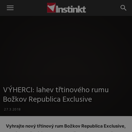
Instinkt
VÝHERCI: lahev třtinového rumu
Božkov Republica Exclusive
27.3.2018
Vyhrajte nový třtinový rum Božkov Republica Exclusive,