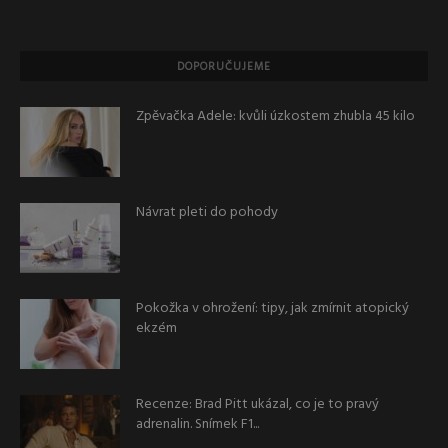
DOPORUČUJEME
Zpěvačka Adele: kvůli úzkostem zhubla 45 kilo
Návrat pleti do pohody
Pokožka v ohrožení: tipy, jak zmírnit atopický
ekzém
Recenze: Brad Pitt ukázal, co je to pravý
adrenalin. Snímek F1...