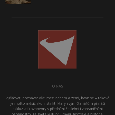
O NÁS
Zjišťovat, poznávat věci mezi nebem a zemí, bavit se – takové
je motto měsíčníku Instinkt, který svým čtenářům přináší
exkluzivní rozhovory s předními českými i zahraničními
osobnostmi ze světa kultury, umění, filozofie a historie.