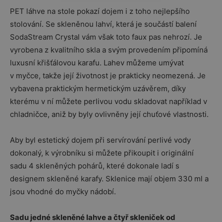
PET láhve na stole pokazí dojem i z toho nejlepšího
stolování. Se skleněnou lahví, která je součástí balení
SodaStream Crystal vám však toto faux pas nehrozí. Je
vyrobena z kvalitního skla a svým provedením připomíná
luxusní křišťálovou karafu. Lahev můžeme umývat
v myčce, takže její životnost je prakticky neomezená. Je
vybavena praktickým hermetickým uzávěrem, díky
kterému v ní můžete perlivou vodu skladovat například v
chladničce, aniž by byly ovlivněny její chuťové vlastnosti.
Aby byl estetický dojem při servírování perlivé vody
dokonalý, k výrobníku si můžete přikoupit i originální
sadu 4 skleněných pohárů, které dokonale ladí s
designem skleněné karafy. Sklenice mají objem 330 ml a
jsou vhodné do myčky nádobí.
Sadu jedné skleněné lahve a čtyř skleniček od