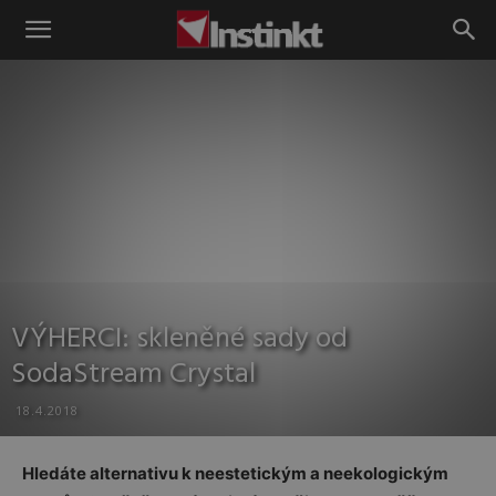
Instinkt
VÝHERCI: skleněné sady od
SodaStream Crystal
18.4.2018
Hledáte alternativu k neestetickým a neekologickým