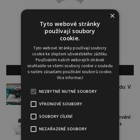
×
Redakce
Tyto webové stránky
používají soubory
Redakce magazínu Instinkt.
cookie.
Tyto webové stránky používají soubory
cookie ke zlepšení uživatelského zážitku.
Používáním našich webových stránek
souhlasíte se všemi soubory cookie v souladu
SOUVISEJÍCÍ ČLÁNKY
s našimi zásadami používání souborů cookie.
Více informací
VÝHERCI: kniha pro dobrou náladu: V
NEZBYTNĚ NUTNÉ SOUBORY
padesáti na začátku
VÝKONOVÉ SOUBORY
SOUBORY CÍLENÍ
VÝHERCI: novinka ve světě opalování:
Heliocare Water Gel SPF 50+
NEZAŘAZENÉ SOUBORY