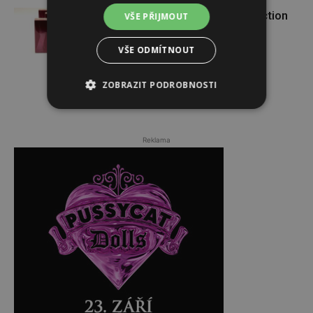
VÝHERCI: o krásnou vůni Attraction
VŠE PŘIJMOUT
Sensation od AVONu
VŠE ODMÍTNOUT
ZOBRAZIT PODROBNOSTI
Reklama