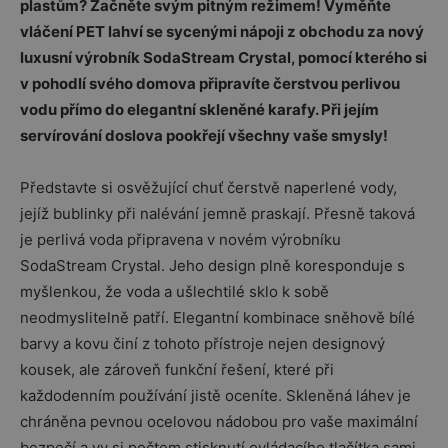
plastům? Začněte svým pitným režimem! Vyměňte
vláčení PET lahví se sycenými nápoji z obchodu za nový
luxusní výrobník SodaStream Crystal, pomocí kterého si
v pohodlí svého domova připravíte čerstvou perlivou
vodu přímo do elegantní skleněné karafy. Při jejím
servírování doslova pookřejí všechny vaše smysly!
Představte si osvěžující chuť čerstvě naperlené vody,
jejíž bublinky při nalévání jemně praskají. Přesně taková
je perlivá voda připravena v novém výrobníku
SodaStream Crystal. Jeho design plně koresponduje s
myšlenkou, že voda a ušlechtilé sklo k sobě
neodmyslitelně patří. Elegantní kombinace sněhově bílé
barvy a kovu činí z tohoto přístroje nejen designový
kousek, ale zároveň funkční řešení, které při
každodenním používání jistě oceníte. Skleněná láhev je
chráněna pevnou ocelovou nádobou pro vaše maximální
bezpečí a vy si počtem stisknutí ovládacího tlačítka sami